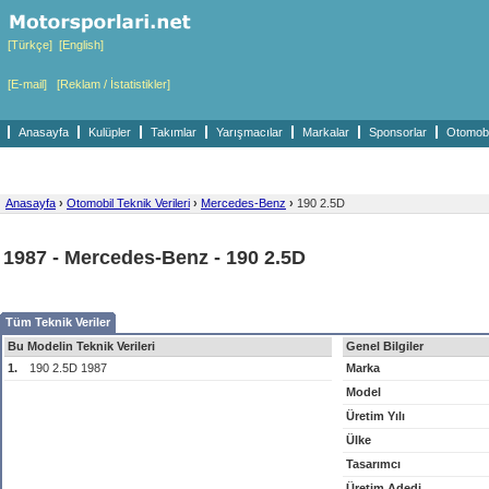
[Türkçe]
[English]
[E-mail]
[Reklam / İstatistikler]
Anasayfa
Kulüpler
Takımlar
Yarışmacılar
Markalar
Sponsorlar
Otomobil
Anasayfa
›
Otomobil Teknik Verileri
›
Mercedes-Benz
›
190 2.5D
1987 - Mercedes-Benz - 190 2.5D
Tüm Teknik Veriler
Bu Modelin Teknik Verileri
Genel Bilgiler
1.
190 2.5D 1987
Marka
Model
Üretim Yılı
Ülke
Tasarımcı
Üretim Adedi