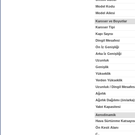
Model Kodu
Model Ailesi
Karoser ve Boyutlar
Karoser Tipi
Kapı Sayısı
Dingil Mesafesi
Ön İz Genişliği
Arka İz Genişliği
Uzunluk
Genişlik
Yükseklik
Yerden Yükseklik
Uzunluk / Dingil Mesafes
Ağırlık
Ağırlık Dağılımı (ön/arka)
Yakıt Kapasitesi
Aerodinamik
Hava Sürtünme Katsayıs
Ön Kesit Alanı
C