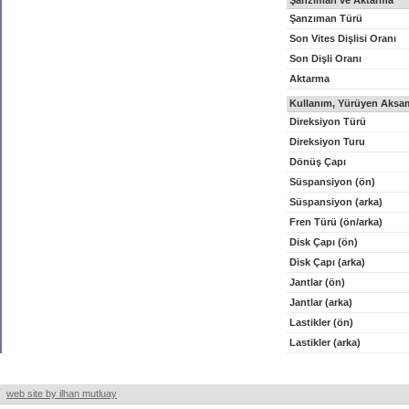
Şanzıman ve Aktarma
Şanzıman Türü
Son Vites Dişlisi Oranı
Son Dişli Oranı
Aktarma
Kullanım, Yürüyen Aksam
Direksiyon Türü
Direksiyon Turu
Dönüş Çapı
Süspansiyon (ön)
Süspansiyon (arka)
Fren Türü (ön/arka)
Disk Çapı (ön)
Disk Çapı (arka)
Jantlar (ön)
Jantlar (arka)
Lastikler (ön)
Lastikler (arka)
web site by ilhan mutluay