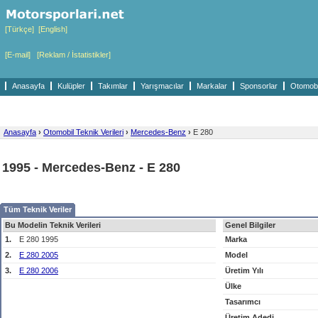
[Türkçe]
[English]
[E-mail]
[Reklam / İstatistikler]
Anasayfa
Kulüpler
Takımlar
Yarışmacılar
Markalar
Sponsorlar
Otomobil
Anasayfa
›
Otomobil Teknik Verileri
›
Mercedes-Benz
›
E 280
1995 - Mercedes-Benz - E 280
Tüm Teknik Veriler
Bu Modelin Teknik Verileri
Genel Bilgiler
1.
E 280 1995
Marka
2.
E 280 2005
Model
3.
E 280 2006
Üretim Yılı
Ülke
Tasarımcı
Üretim Adedi