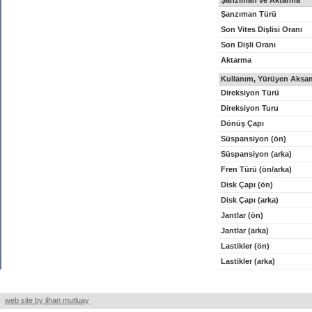
Şanzıman ve Aktarma
Şanzıman Türü
Son Vites Dişlisi Oranı
Son Dişli Oranı
Aktarma
Kullanım, Yürüyen Aksam
Direksiyon Türü
Direksiyon Turu
Dönüş Çapı
Süspansiyon (ön)
Süspansiyon (arka)
Fren Türü (ön/arka)
Disk Çapı (ön)
Disk Çapı (arka)
Jantlar (ön)
Jantlar (arka)
Lastikler (ön)
Lastikler (arka)
web site by ilhan mutluay