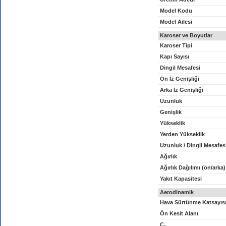
Model Kodu
Model Ailesi
Karoser ve Boyutlar
Karoser Tipi
Kapı Sayısı
Dingil Mesafesi
Ön İz Genişliği
Arka İz Genişliği
Uzunluk
Genişlik
Yükseklik
Yerden Yükseklik
Uzunluk / Dingil Mesafes
Ağırlık
Ağırlık Dağılımı (ön/arka)
Yakıt Kapasitesi
Aerodinamik
Hava Sürtünme Katsayıs
Ön Kesit Alanı
C