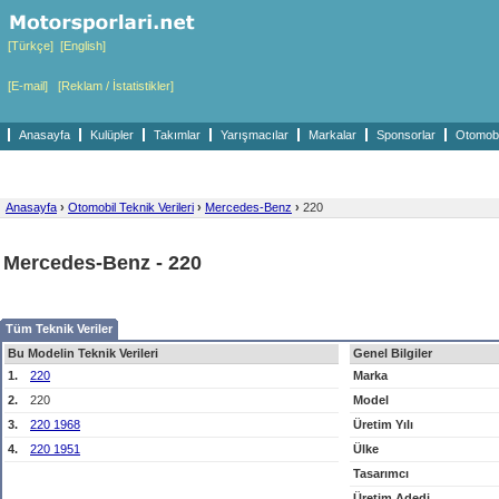
[Türkçe]
[English]
[E-mail]
[Reklam / İstatistikler]
Anasayfa
Kulüpler
Takımlar
Yarışmacılar
Markalar
Sponsorlar
Otomobil
Anasayfa
›
Otomobil Teknik Verileri
›
Mercedes-Benz
›
220
Mercedes-Benz - 220
Tüm Teknik Veriler
Bu Modelin Teknik Verileri
Genel Bilgiler
1.
220
Marka
2.
220
Model
3.
220 1968
Üretim Yılı
4.
220 1951
Ülke
Tasarımcı
Üretim Adedi