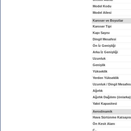
Model Kodu
Model Ailesi
Karoser ve Boyutlar
Karoser Tipi
Kapı Sayısı
Dingil Mesafesi
Ön İz Genişliği
Arka İz Genişliği
Uzunluk
Genişlik
Yükseklik
Yerden Yükseklik
Uzunluk / Dingil Mesafes
Ağırlık
Ağırlık Dağılımı (ön/arka)
Yakıt Kapasitesi
Aerodinamik
Hava Sürtünme Katsayıs
Ön Kesit Alanı
C