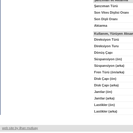
Şanzıman ve Aktarma
Şanzıman Türü
Son Vites Dişlisi Oranı
Son Dişli Oranı
Aktarma
Kullanım, Yürüyen Aksam
Direksiyon Türü
Direksiyon Turu
Dönüş Çapı
Süspansiyon (ön)
Süspansiyon (arka)
Fren Türü (ön/arka)
Disk Çapı (ön)
Disk Çapı (arka)
Jantlar (ön)
Jantlar (arka)
Lastikler (ön)
Lastikler (arka)
web site by ilhan mutluay