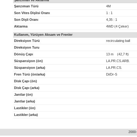
Şanzıman ve Aktarma
Şanzıman Türü
4M
Son Vites Dişlisi Oranı
1 : 1
Son Dişli Oranı
4,35 : 1
Aktarma
4WD (4 Çeker)
Kullanım, Yürüyen Aksam ve Frenler
Direksiyon Türü
recirculating ball
Direksiyon Turu
Dönüş Çapı
13 m (42,7 ft)
Süspansiyon (ön)
LA.PR.CS.ARB.
Süspansiyon (arka)
LA.PR.CS.
Fren Türü (ön/arka)
Di/Dr-S
Disk Çapı (ön)
Disk Çapı (arka)
Jantlar (ön)
Jantlar (arka)
Lastikler (ön)
Lastikler (arka)
2000