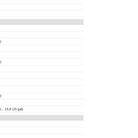
)
)
)
l , 19,8 US gal)