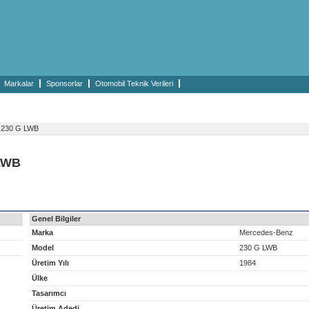
Markalar
Sponsorlar
Otomobil Teknik Verileri
230 G LWB
 LWB
Genel Bilgiler
Marka
Mercedes-Benz
Model
230 G LWB
Üretim Yılı
1984
Ülke
Tasarımcı
Üretim Adedi