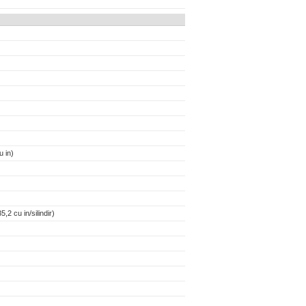
 in)
,2 cu in/silindir)