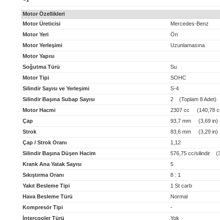
x
Motor Özellikleri
Motor Üreticisi
Mercedes-Benz
Motor Yeri
Ön
Motor Yerleşimi
Uzunlamasına
Motor Yapısı
Soğutma Türü
Su
Motor Tipi
SOHC
Silindir Sayısı ve Yerleşimi
S-4
Silindir Başına Subap Sayısı
2 (Toplam 8 Adet)
Motor Hacmi
2307 cc (140,78 cu
Çap
93,7 mm (3,69 in)
Strok
83,6 mm (3,29 in)
Çap / Strok Oranı
1,12
Silindir Başına Düşen Hacim
576,75 cc/silindir (35
Krank Ana Yatak Sayısı
5
Sıkıştırma Oranı
8 : 1
Yakıt Besleme Tipi
1 St carb
Hava Besleme Türü
Normal
Kompresör Tipi
-
İntercooler Türü
Yok