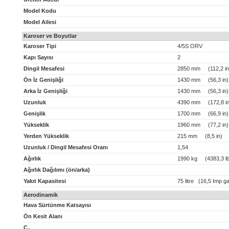
Model Kodu
Model Ailesi
Karoser ve Boyutlar
Karoser Tipi
4/5S ORV
Kapı Sayısı
2
Dingil Mesafesi
2850 mm (112,2 in
Ön İz Genişliği
1430 mm (56,3 in)
Arka İz Genişliği
1430 mm (56,3 in)
Uzunluk
4390 mm (172,8 in
Genişlik
1700 mm (66,9 in)
Yükseklik
1960 mm (77,2 in)
Yerden Yükseklik
215 mm (8,5 in)
Uzunluk / Dingil Mesafesi Oranı
1,54
Ağırlık
1990 kg (4383,3 lb
Ağırlık Dağılımı (ön/arka)
Yakıt Kapasitesi
75 litre (16,5 Imp ga
Aerodinamik
Hava Sürtünme Katsayısı
Ön Kesit Alanı
C