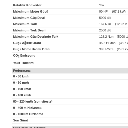
Katalitik Konvertör
Yok
Maksimum Motor Gücü
90 HP (67,1 kW)
Maksimum Güç Devri
5000 d/d
Maksimum Tork
167 N.m (123,2 lb.f
Maksimum Tork Devri
2500 d/d
Maksimum Güç Devrinde Tork
128,2 N.m (5000 d/
Güç / Ağırlık Oranı
45,2 HP/ton (33,7 
Güç / Motor Hacmi Oranı
39 HP/litre (29,1 kW
CO
Emisyonu
2
Yakıt Tüketimi
Performans
0 - 80 km/h
0 - 60 mph
0 - 100 km/h
0 - 160 km/h
80 - 120 km/h (son viteste)
0 - 400 m Hızlanma
0 - 1000 m Hızlanma
Son Sürat