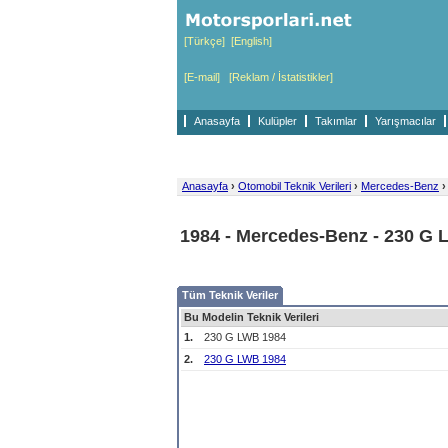
[Türkçe]
[English]
[E-mail]
[Reklam / İstatistikler]
Anasayfa
Kulüpler
Takımlar
Yarışmacılar
Anasayfa
›
Otomobil Teknik Verileri
›
Mercedes-Benz
›
1984 - Mercedes-Benz - 230 G
Tüm Teknik Veriler
Bu Modelin Teknik Verileri
1.
230 G LWB 1984
2.
230 G LWB 1984