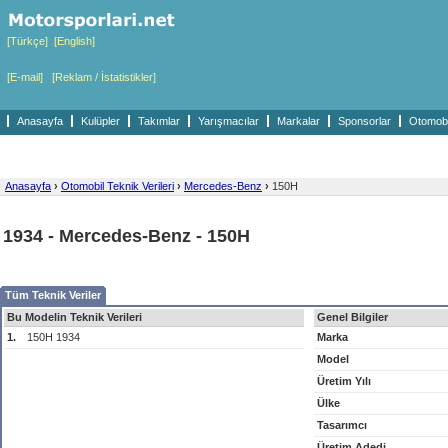
[Türkçe]
[English]
[E-mail]
[Reklam / İstatistikler]
Anasayfa
Kulüpler
Takımlar
Yarışmacılar
Markalar
Sponsorlar
Otomobil
Anasayfa
›
Otomobil Teknik Verileri
›
Mercedes-Benz
›
150H
1934 - Mercedes-Benz - 150H
Tüm Teknik Veriler
Bu Modelin Teknik Verileri
Genel Bilgiler
1.
150H 1934
Marka
Model
Üretim Yılı
Ülke
Tasarımcı
Üretim Adedi