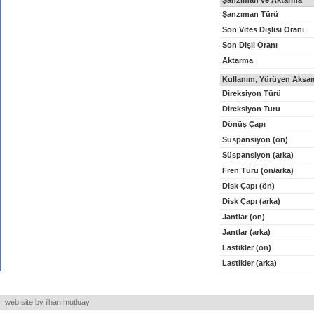
Şanzıman ve Aktarma
Şanzıman Türü
Son Vites Dişlisi Oranı
Son Dişli Oranı
Aktarma
Kullanım, Yürüyen Aksam
Direksiyon Türü
Direksiyon Turu
Dönüş Çapı
Süspansiyon (ön)
Süspansiyon (arka)
Fren Türü (ön/arka)
Disk Çapı (ön)
Disk Çapı (arka)
Jantlar (ön)
Jantlar (arka)
Lastikler (ön)
Lastikler (arka)
web site by ilhan mutluay