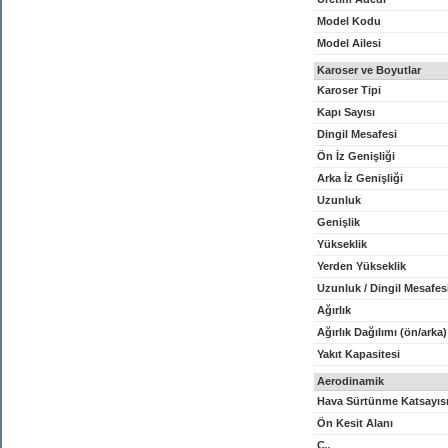
Model Kodu
Model Ailesi
Karoser ve Boyutlar
Karoser Tipi
Kapı Sayısı
Dingil Mesafesi
Ön İz Genişliği
Arka İz Genişliği
Uzunluk
Genişlik
Yükseklik
Yerden Yükseklik
Uzunluk / Dingil Mesafes
Ağırlık
Ağırlık Dağılımı (ön/arka)
Yakıt Kapasitesi
Aerodinamik
Hava Sürtünme Katsayıs
Ön Kesit Alanı
C