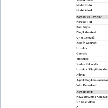
Model Kodu
Model Ailesi
Karoser ve Boyutlar
Karoser Tipi
Kapı Sayısı
Dingil Mesafesi
Ön İz Genişliği
Arka İz Genişliği
Uzunluk
Genişlik
Yükseklik
Yerden Yükseklik
Uzunluk / Dingil Mesafes
Ağırlık
Ağırlık Dağılımı (ön/arka)
Yakıt Kapasitesi
Aerodinamik
Hava Sürtünme Katsayıs
Ön Kesit Alanı
C