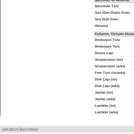
Şanzıman ve Aktarma
Şanzıman Türü
Son Vites Dişlisi Oranı
Son Dişli Oranı
Aktarma
Kullanım, Yürüyen Aksam
Direksiyon Türü
Direksiyon Turu
Dönüş Çapı
Süspansiyon (ön)
Süspansiyon (arka)
Fren Türü (ön/arka)
Disk Çapı (ön)
Disk Çapı (arka)
Jantlar (ön)
Jantlar (arka)
Lastikler (ön)
Lastikler (arka)
web site by ilhan mutluay