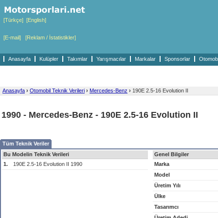
[Türkçe]
[English]
[E-mail]
[Reklam / İstatistikler]
Anasayfa
Kulüpler
Takımlar
Yarışmacılar
Markalar
Sponsorlar
Otomobil
Anasayfa
›
Otomobil Teknik Verileri
›
Mercedes-Benz
›
190E 2.5-16 Evolution II
1990 - Mercedes-Benz - 190E 2.5-16 Evolution II
Tüm Teknik Veriler
Bu Modelin Teknik Verileri
Genel Bilgiler
1.
190E 2.5-16 Evolution II 1990
Marka
Model
Üretim Yılı
Ülke
Tasarımcı
Üretim Adedi