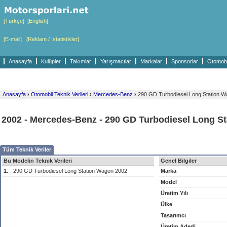
[Türkçe]
[English]
[E-mail]
[Reklam / İstatistikler]
Anasayfa
Kulüpler
Takımlar
Yarışmacılar
Markalar
Sponsorlar
Otomobil
Anasayfa
›
Otomobil Teknik Verileri
›
Mercedes-Benz
›
290 GD Turbodiesel Long Station 
2002 - Mercedes-Benz - 290 GD Turbodiesel Long S
Tüm Teknik Veriler
Bu Modelin Teknik Verileri
Genel Bilgiler
1.
290 GD Turbodiesel Long Station Wagon 2002
Marka
Model
Üretim Yılı
Ülke
Tasarımcı
Üretim Adedi