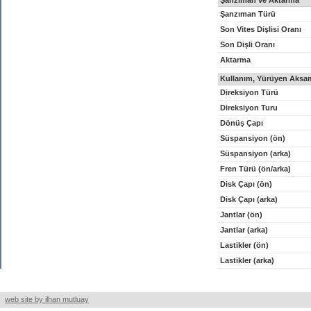
Şanzıman ve Aktarma
Şanzıman Türü
Son Vites Dişlisi Oranı
Son Dişli Oranı
Aktarma
Kullanım, Yürüyen Aksam
Direksiyon Türü
Direksiyon Turu
Dönüş Çapı
Süspansiyon (ön)
Süspansiyon (arka)
Fren Türü (ön/arka)
Disk Çapı (ön)
Disk Çapı (arka)
Jantlar (ön)
Jantlar (arka)
Lastikler (ön)
Lastikler (arka)
web site by ilhan mutluay