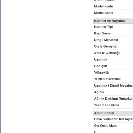
Model Kodu
Model Ailesi
Karoser ve Boyutlar
Karoser Tipi
Kapı Sayısı
Dingil Mesafesi
Ön İz Genişliği
Arka İz Genişliği
Uzunluk
Genişlik
Yükseklik
Yerden Yükseklik
Uzunluk / Dingil Mesafes
Ağırlık
Ağırlık Dağılımı (ön/arka)
Yakıt Kapasitesi
Aerodinamik
Hava Sürtünme Katsayıs
Ön Kesit Alanı
C