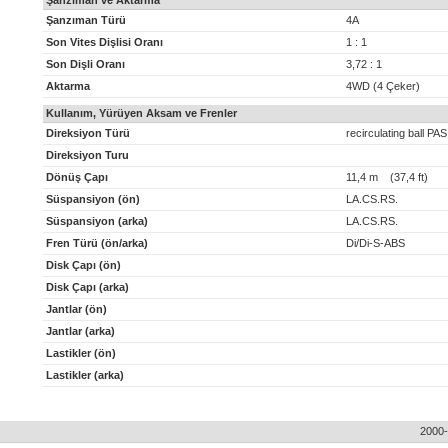
Şanzıman ve Aktarma
Şanzıman Türü
4A
Son Vites Dişlisi Oranı
1 : 1
Son Dişli Oranı
3,72 : 1
Aktarma
4WD (4 Çeker)
Kullanım, Yürüyen Aksam ve Frenler
Direksiyon Türü
recirculating ball PAS
Direksiyon Turu
Dönüş Çapı
11,4 m (37,4 ft)
Süspansiyon (ön)
LA.CS.RS.
Süspansiyon (arka)
LA.CS.RS.
Fren Türü (ön/arka)
Di/Di-S-ABS
Disk Çapı (ön)
Disk Çapı (arka)
Jantlar (ön)
Jantlar (arka)
Lastikler (ön)
Lastikler (arka)
2000