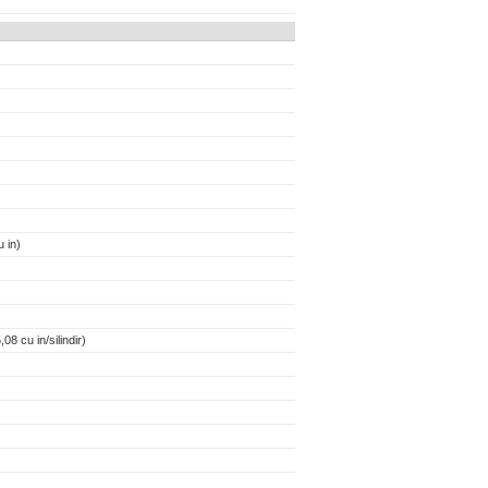
 in)
08 cu in/silindir)