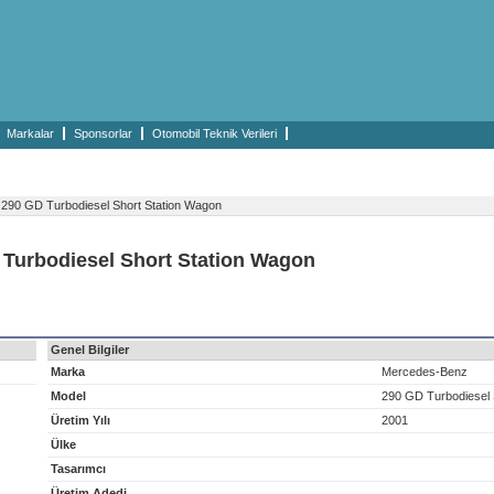
Markalar
Sponsorlar
Otomobil Teknik Verileri
290 GD Turbodiesel Short Station Wagon
 Turbodiesel Short Station Wagon
Genel Bilgiler
Marka
Mercedes-Benz
Model
290 GD Turbodiesel 
Üretim Yılı
2001
Ülke
Tasarımcı
Üretim Adedi