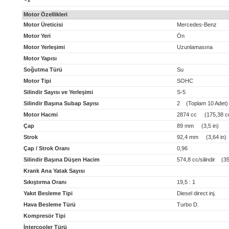
x
Motor Özellikleri
Motor Üreticisi
Mercedes-Benz
Motor Yeri
Ön
Motor Yerleşimi
Uzunlamasına
Motor Yapısı
Soğutma Türü
Su
Motor Tipi
SOHC
Silindir Sayısı ve Yerleşimi
S-5
Silindir Başına Subap Sayısı
2 (Toplam 10 Adet)
Motor Hacmi
2874 cc (175,38 cu
Çap
89 mm (3,5 in)
Strok
92,4 mm (3,64 in)
Çap / Strok Oranı
0,96
Silindir Başına Düşen Hacim
574,8 cc/silindir (35,
Krank Ana Yatak Sayısı
Sıkıştırma Oranı
19,5 : 1
Yakıt Besleme Tipi
Diesel direct inj.
Hava Besleme Türü
Turbo D.
Kompresör Tipi
İntercooler Türü