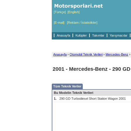
[Türkçe]
[English]
[E-mail]
[Reklam / İstatistikler]
Anasayfa
Kulüpler
Takımlar
Yarışmacılar
Anasayfa
›
Otomobil Teknik Verileri
›
Mercedes-Benz
›
2001 - Mercedes-Benz - 290 GD
Tüm Teknik Veriler
Bu Modelin Teknik Verileri
1.
290 GD Turbodiesel Short Station Wagon 2001