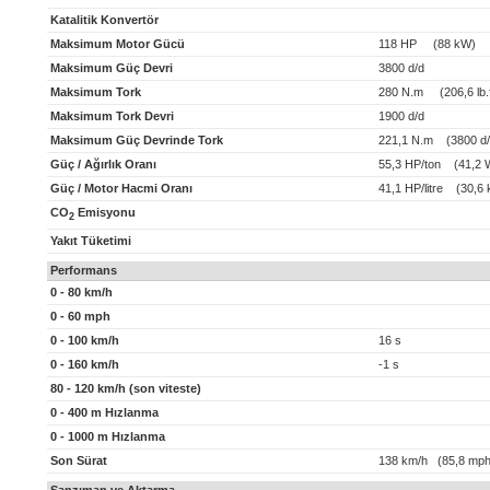
Katalitik Konvertör
Maksimum Motor Gücü
118 HP (88 kW)
Maksimum Güç Devri
3800 d/d
Maksimum Tork
280 N.m (206,6 lb.f
Maksimum Tork Devri
1900 d/d
Maksimum Güç Devrinde Tork
221,1 N.m (3800 d/
Güç / Ağırlık Oranı
55,3 HP/ton (41,2 
Güç / Motor Hacmi Oranı
41,1 HP/litre (30,6 k
CO
Emisyonu
2
Yakıt Tüketimi
Performans
0 - 80 km/h
0 - 60 mph
0 - 100 km/h
16 s
0 - 160 km/h
-1 s
80 - 120 km/h (son viteste)
0 - 400 m Hızlanma
0 - 1000 m Hızlanma
Son Sürat
138 km/h (85,8 mph