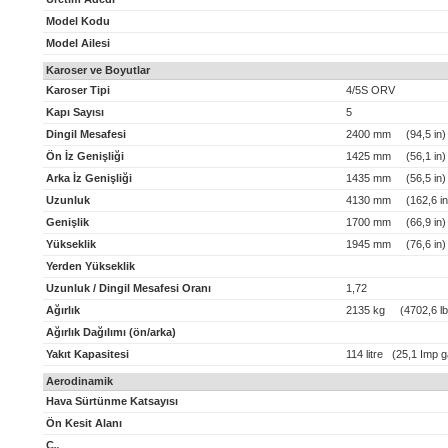
Model Kodu
Model Ailesi
Karoser ve Boyutlar
Karoser Tipi
4/5S ORV
Kapı Sayısı
5
Dingil Mesafesi
2400 mm (94,5 in)
Ön İz Genişliği
1425 mm (56,1 in)
Arka İz Genişliği
1435 mm (56,5 in)
Uzunluk
4130 mm (162,6 in
Genişlik
1700 mm (66,9 in)
Yükseklik
1945 mm (76,6 in)
Yerden Yükseklik
Uzunluk / Dingil Mesafesi Oranı
1,72
Ağırlık
2135 kg (4702,6 lb
Ağırlık Dağılımı (ön/arka)
Yakıt Kapasitesi
114 litre (25,1 Imp g
Aerodinamik
Hava Sürtünme Katsayısı
Ön Kesit Alanı
C