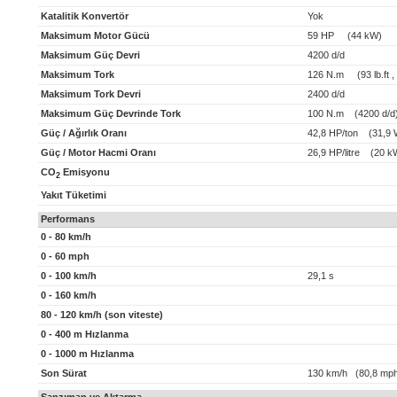
Katalitik Konvertör
Yok
Maksimum Motor Gücü
59 HP (44 kW)
Maksimum Güç Devri
4200 d/d
Maksimum Tork
126 N.m (93 lb.ft ,
Maksimum Tork Devri
2400 d/d
Maksimum Güç Devrinde Tork
100 N.m (4200 d/d
Güç / Ağırlık Oranı
42,8 HP/ton (31,9 
Güç / Motor Hacmi Oranı
26,9 HP/litre (20 kW
CO
Emisyonu
2
Yakıt Tüketimi
Performans
0 - 80 km/h
0 - 60 mph
0 - 100 km/h
29,1 s
0 - 160 km/h
80 - 120 km/h (son viteste)
0 - 400 m Hızlanma
0 - 1000 m Hızlanma
Son Sürat
130 km/h (80,8 mp