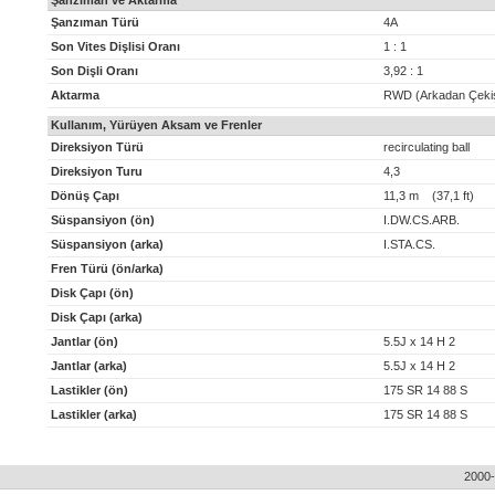
Şanzıman ve Aktarma
Şanzıman Türü
4A
Son Vites Dişlisi Oranı
1 : 1
Son Dişli Oranı
3,92 : 1
Aktarma
RWD (Arkadan Çeki
Kullanım, Yürüyen Aksam ve Frenler
Direksiyon Türü
recirculating ball
Direksiyon Turu
4,3
Dönüş Çapı
11,3 m (37,1 ft)
Süspansiyon (ön)
I.DW.CS.ARB.
Süspansiyon (arka)
I.STA.CS.
Fren Türü (ön/arka)
Disk Çapı (ön)
Disk Çapı (arka)
Jantlar (ön)
5.5J x 14 H 2
Jantlar (arka)
5.5J x 14 H 2
Lastikler (ön)
175 SR 14 88 S
Lastikler (arka)
175 SR 14 88 S
2000