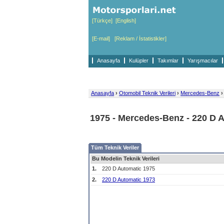
[Türkçe]
[English]
[E-mail]
[Reklam / İstatistikler]
Anasayfa
Kulüpler
Takımlar
Yarışmacılar
Anasayfa
›
Otomobil Teknik Verileri
›
Mercedes-Benz
›
1975 - Mercedes-Benz - 220 D 
Tüm Teknik Veriler
Bu Modelin Teknik Verileri
1.
220 D Automatic 1975
2.
220 D Automatic 1973