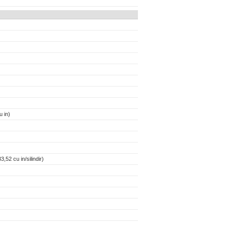
 in)
,52 cu in/silindir)