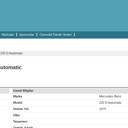
Markalar
Sponsorlar
Otomobil Teknik Verileri
220 D Automatic
Automatic
Genel Bilgiler
Marka
Mercedes-Benz
Model
220 D Automatic
Üretim Yılı
1975
Ülke
Tasarımcı
Üretim Adedi