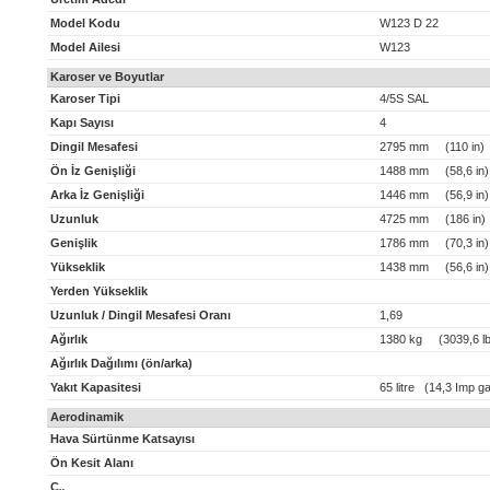
Model Kodu
W123 D 22
Model Ailesi
W123
Karoser ve Boyutlar
Karoser Tipi
4/5S SAL
Kapı Sayısı
4
Dingil Mesafesi
2795 mm (110 in)
Ön İz Genişliği
1488 mm (58,6 in)
Arka İz Genişliği
1446 mm (56,9 in)
Uzunluk
4725 mm (186 in)
Genişlik
1786 mm (70,3 in)
Yükseklik
1438 mm (56,6 in)
Yerden Yükseklik
Uzunluk / Dingil Mesafesi Oranı
1,69
Ağırlık
1380 kg (3039,6 lb
Ağırlık Dağılımı (ön/arka)
Yakıt Kapasitesi
65 litre (14,3 Imp ga
Aerodinamik
Hava Sürtünme Katsayısı
Ön Kesit Alanı
C