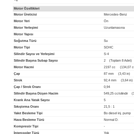
x
Motor Özellikleri
Motor Üreticisi
Mercedes-Benz
Motor Yeri
Ön
Motor Yerleşimi
Uzunlamasına
Motor Yapısı
Soğutma Türü
Su
Motor Tipi
SOHC
Silindir Sayısı ve Yerleşimi
S-4
Silindir Başına Subap Sayısı
2 (Toplam 8 Adet)
Motor Hacmi
2197 cc (134,07 cu
Çap
87 mm (3,43 in)
Strok
92,4 mm (3,64 in)
Çap / Strok Oranı
0,94
Silindir Başına Düşen Hacim
549,25 cc/silindir (33
Krank Ana Yatak Sayısı
5
Sıkıştırma Oranı
21,5 : 1
Yakıt Besleme Tipi
Bo diesel inj. pump
Hava Besleme Türü
Normal D.
Kompresör Tipi
-
İntercooler Türü
Yok