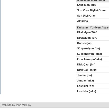
Şanzıman ve Aktarma
Şanzıman Türü
Son Vites Dişlisi Oranı
Son Dişli Oranı
Aktarma
Kullanım, Yürüyen Aksam
Direksiyon Türü
Direksiyon Turu
Dönüş Çapı
Süspansiyon (ön)
Süspansiyon (arka)
Fren Türü (ön/arka)
Disk Çapı (ön)
Disk Çapı (arka)
Jantlar (ön)
Jantlar (arka)
Lastikler (ön)
Lastikler (arka)
web site by ilhan mutluay