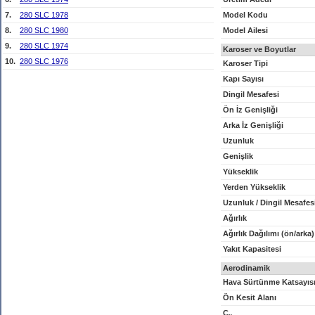
7.
280 SLC 1978
Model Kodu
8.
280 SLC 1980
Model Ailesi
9.
280 SLC 1974
Karoser ve Boyutlar
10.
280 SLC 1976
Karoser Tipi
Kapı Sayısı
Dingil Mesafesi
Ön İz Genişliği
Arka İz Genişliği
Uzunluk
Genişlik
Yükseklik
Yerden Yükseklik
Uzunluk / Dingil Mesafes
Ağırlık
Ağırlık Dağılımı (ön/arka)
Yakıt Kapasitesi
Aerodinamik
Hava Sürtünme Katsayıs
Ön Kesit Alanı
C