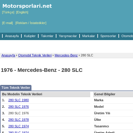
[Türkçe]
[English]
[E-mail]
[Reklam / İstatistikler]
Anasayfa
Kulüpler
Takımlar
Yarışmacılar
Markalar
Sponsorlar
Otomobil
Anasayfa
›
Otomobil Teknik Verileri
›
Mercedes-Benz
›
280 SLC
1976 - Mercedes-Benz - 280 SLC
Tüm Teknik Veriler
Bu Modelin Teknik Verileri
Genel Bilgiler
1.
280 SLC 1980
Marka
2.
280 SLC 1976
Model
3.
280 SLC 1976
Üretim Yılı
4.
280 SLC 1978
Ülke
5.
280 SLC 1974
Tasarımcı
6.
280 SLC 1974
Üretim Adedi