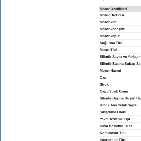
x
Motor Özellikleri
Motor Üreticisi
Motor Yeri
Motor Yerleşimi
Motor Yapısı
Soğutma Türü
Motor Tipi
Silindir Sayısı ve Yerleşi
Silindir Başına Subap Sa
Motor Hacmi
Çap
Strok
Çap / Strok Oranı
Silindir Başına Düşen H
Krank Ana Yatak Sayısı
Sıkıştırma Oranı
Yakıt Besleme Tipi
Hava Besleme Türü
Kompresör Tipi
İntercooler Türü