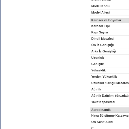
Model Kodu
Model Ailesi
Karoser ve Boyutlar
Karoser Tipi
Kapı Sayısı
Dingil Mesafesi
Ön İz Genişliği
Arka İz Genişliği
Uzunluk
Genişlik
Yükseklik
Yerden Yükseklik
Uzunluk / Dingil Mesafes
Ağırlık
Ağırlık Dağılımı (ön/arka)
Yakıt Kapasitesi
Aerodinamik
Hava Sürtünme Katsayıs
Ön Kesit Alanı
C