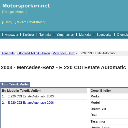
[Türkçe]
[English]
[E-mail]
[Reklam / İstatistikler]
Anasayfa
Kulüpler
Takımlar
Yarışmacılar
Markalar
Sponsorlar
Otomobil
Anasayfa
›
Otomobil Teknik Verileri
›
Mercedes-Benz
›
E 220 CDI Estate Automatic
2003 - Mercedes-Benz - E 220 CDI Estate Automatic
Tüm Teknik Veriler
Bu Modelin Teknik Verileri
Genel Bilgiler
1.
E 220 CDI Estate Automatic 2003
Marka
2.
E 220 CDI Estate Automatic 2006
Model
Üretim Yılı
Ülke
Tasarımcı
Üretim Adedi