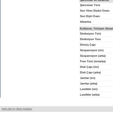
Şanzıman ve Aktarma
Şanzıman Türü
Son Vites Dişlisi Oranı
Son Dişli Oranı
Aktarma
Kullanım, Yürüyen Aksam
Direksiyon Türü
Direksiyon Turu
Dönüş Çapı
Süspansiyon (ön)
Süspansiyon (arka)
Fren Türü (ön/arka)
Disk Çapı (ön)
Disk Çapı (arka)
Jantlar (ön)
Jantlar (arka)
Lastikler (ön)
Lastikler (arka)
web site by ilhan mutluay