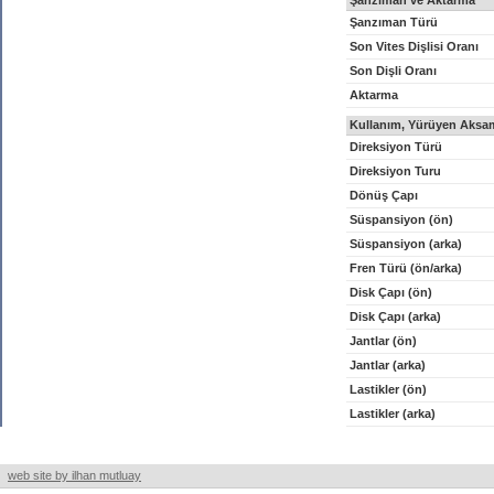
Şanzıman ve Aktarma
Şanzıman Türü
Son Vites Dişlisi Oranı
Son Dişli Oranı
Aktarma
Kullanım, Yürüyen Aksam
Direksiyon Türü
Direksiyon Turu
Dönüş Çapı
Süspansiyon (ön)
Süspansiyon (arka)
Fren Türü (ön/arka)
Disk Çapı (ön)
Disk Çapı (arka)
Jantlar (ön)
Jantlar (arka)
Lastikler (ön)
Lastikler (arka)
web site by ilhan mutluay