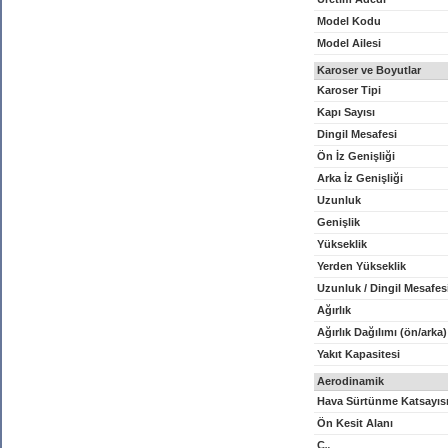
Model Kodu
Model Ailesi
Karoser ve Boyutlar
Karoser Tipi
Kapı Sayısı
Dingil Mesafesi
Ön İz Genişliği
Arka İz Genişliği
Uzunluk
Genişlik
Yükseklik
Yerden Yükseklik
Uzunluk / Dingil Mesafes
Ağırlık
Ağırlık Dağılımı (ön/arka)
Yakıt Kapasitesi
Aerodinamik
Hava Sürtünme Katsayıs
Ön Kesit Alanı
C