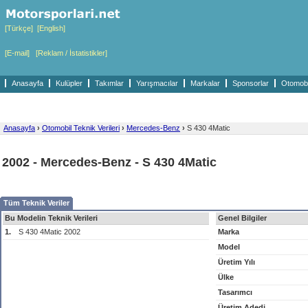
[Türkçe]
[English]
[E-mail]
[Reklam / İstatistikler]
Anasayfa
Kulüpler
Takımlar
Yarışmacılar
Markalar
Sponsorlar
Otomobil
Anasayfa
›
Otomobil Teknik Verileri
›
Mercedes-Benz
›
S 430 4Matic
2002 - Mercedes-Benz - S 430 4Matic
Tüm Teknik Veriler
Bu Modelin Teknik Verileri
Genel Bilgiler
1.
S 430 4Matic 2002
Marka
Model
Üretim Yılı
Ülke
Tasarımcı
Üretim Adedi