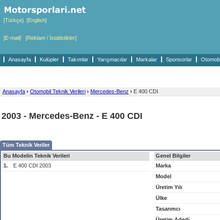
[Türkçe]
[English]
[E-mail]
[Reklam / İstatistikler]
Anasayfa
Kulüpler
Takımlar
Yarışmacılar
Markalar
Sponsorlar
Otomobil
Anasayfa
›
Otomobil Teknik Verileri
›
Mercedes-Benz
›
E 400 CDI
2003 - Mercedes-Benz - E 400 CDI
Tüm Teknik Veriler
Bu Modelin Teknik Verileri
Genel Bilgiler
1.
E 400 CDI 2003
Marka
Model
Üretim Yılı
Ülke
Tasarımcı
Üretim Adedi