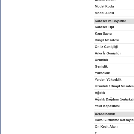
Model Kodu
Model Ailesi
Karoser ve Boyutlar
Karoser Tipi
Kapı Sayısı
Dingil Mesafesi
Ön İz Genişliği
Arka İz Genişliği
Uzunluk
Genişlik
Yükseklik
Yerden Yükseklik
Uzunluk / Dingil Mesafes
Ağırlık
Ağırlık Dağılımı (ön/arka)
Yakıt Kapasitesi
Aerodinamik
Hava Sürtünme Katsayıs
Ön Kesit Alanı
C