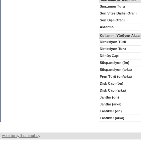
Şanzıman ve Aktarma
Şanzıman Türü
Son Vites Dişlisi Oranı
Son Dişli Oranı
Aktarma
Kullanım, Yürüyen Aksam
Direksiyon Türü
Direksiyon Turu
Dönüş Çapı
Süspansiyon (ön)
Süspansiyon (arka)
Fren Türü (ön/arka)
Disk Çapı (ön)
Disk Çapı (arka)
Jantlar (ön)
Jantlar (arka)
Lastikler (ön)
Lastikler (arka)
web site by ilhan mutluay