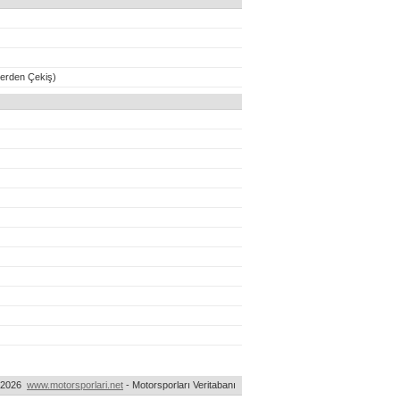
erden Çekiş)
-2026
www.motorsporlari.net
- Motorsporları Veritabanı