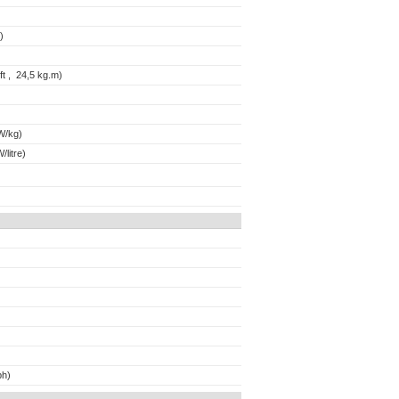
)
t , 24,5 kg.m)
W/kg)
/litre)
ph)