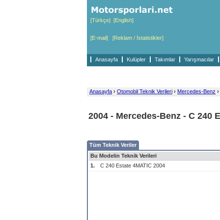
[Türkçe]
[English]
[E-mail]
[Reklam / İstatistikler]
Anasayfa
Kulüpler
Takımlar
Yarışmacılar
Anasayfa
›
Otomobil Teknik Verileri
›
Mercedes-Benz
›
2004 - Mercedes-Benz - C 240 
Tüm Teknik Veriler
Bu Modelin Teknik Verileri
1.
C 240 Estate 4MATIC 2004