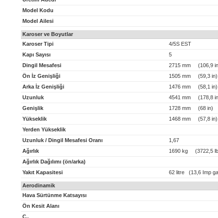
Model Kodu
Model Ailesi
Karoser ve Boyutlar
Karoser Tipi
4/5S EST
Kapı Sayısı
5
Dingil Mesafesi
2715 mm (106,9 in
Ön İz Genişliği
1505 mm (59,3 in)
Arka İz Genişliği
1476 mm (58,1 in)
Uzunluk
4541 mm (178,8 in
Genişlik
1728 mm (68 in)
Yükseklik
1468 mm (57,8 in)
Yerden Yükseklik
Uzunluk / Dingil Mesafesi Oranı
1,67
Ağırlık
1690 kg (3722,5 lb
Ağırlık Dağılımı (ön/arka)
Yakıt Kapasitesi
62 litre (13,6 Imp ga
Aerodinamik
Hava Sürtünme Katsayısı
Ön Kesit Alanı
C