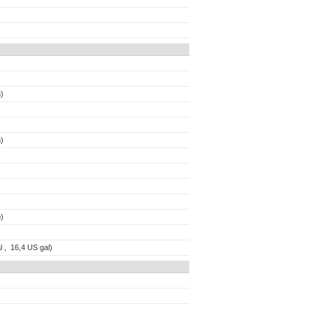
)
)
)
l , 16,4 US gal)