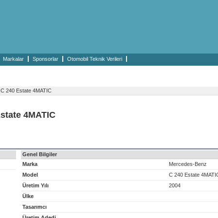
Markalar
Sponsorlar
Otomobil Teknik Verileri
C 240 Estate 4MATIC
Estate 4MATIC
Genel Bilgiler
Marka
Mercedes-Benz
Model
C 240 Estate 4MATI
Üretim Yılı
2004
Ülke
Tasarımcı
Üretim Adedi