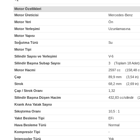
x
Motor Özellikleri
Motor Üreticisi
Mercedes-Benz
Motor Yeri
Ön
Motor Yerleşimi
Uzunlamasına
Motor Yapısı
Soğutma Türü
Su
Motor Tipi
Silindir Sayısı ve Yerleşimi
V-6
Silindir Başına Subap Sayısı
3 (Toplam 18 Adet)
Motor Hacmi
2597 cc (158,48 cu
Çap
89,9 mm (3,54 in)
Strok
68,2 mm (2,69 in)
Çap / Strok Oranı
1,32
Silindir Başına Düşen Hacim
432,83 cc/silindir (26
Krank Ana Yatak Sayısı
Sıkıştırma Oranı
10,5 : 1
Yakıt Besleme Tipi
EFi
Hava Besleme Türü
Normal
Kompresör Tipi
-
İntercooler Türü
Yok