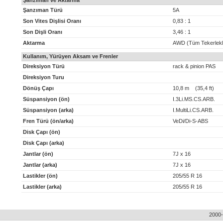
Şanzıman ve Aktarma
Şanzıman Türü
5A
Son Vites Dişlisi Oranı
0,83 : 1
Son Dişli Oranı
3,46 : 1
Aktarma
AWD (Tüm Tekerlekl
Kullanım, Yürüyen Aksam ve Frenler
Direksiyon Türü
rack & pinion PAS
Direksiyon Turu
Dönüş Çapı
10,8 m (35,4 ft)
Süspansiyon (ön)
I.3Li.MS.CS.ARB.
Süspansiyon (arka)
I.MultiLi.CS.ARB.
Fren Türü (ön/arka)
VeDi/Di-S-ABS
Disk Çapı (ön)
Disk Çapı (arka)
Jantlar (ön)
7J x 16
Jantlar (arka)
7J x 16
Lastikler (ön)
205/55 R 16
Lastikler (arka)
205/55 R 16
2000