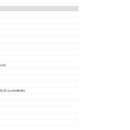
 in)
,41 cu in/silindir)