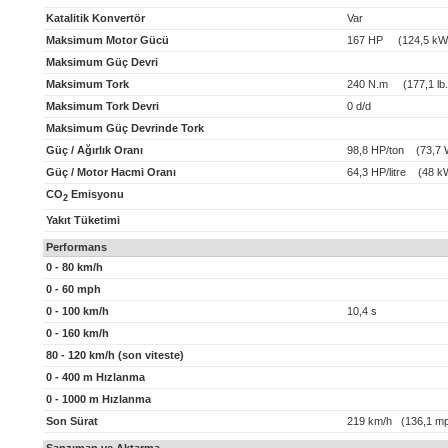
Katalitik Konvertör
Var
Maksimum Motor Gücü
167 HP (124,5 kW
Maksimum Güç Devri
Maksimum Tork
240 N.m (177,1 lb.f
Maksimum Tork Devri
0 d/d
Maksimum Güç Devrinde Tork
Güç / Ağırlık Oranı
98,8 HP/ton (73,7 
Güç / Motor Hacmi Oranı
64,3 HP/litre (48 kW
CO
Emisyonu
2
Yakıt Tüketimi
Performans
0 - 80 km/h
0 - 60 mph
0 - 100 km/h
10,4 s
0 - 160 km/h
80 - 120 km/h (son viteste)
0 - 400 m Hızlanma
0 - 1000 m Hızlanma
Son Sürat
219 km/h (136,1 m