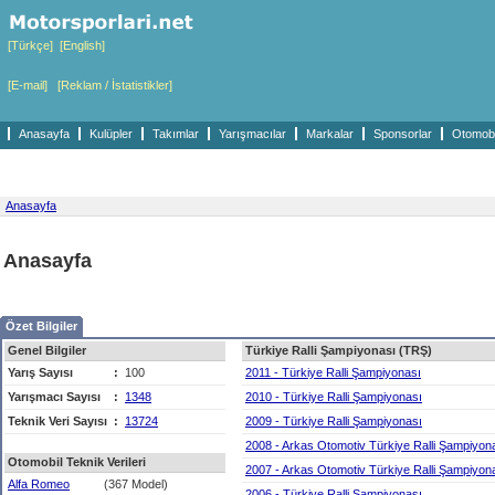
[Türkçe]
[English]
[E-mail]
[Reklam / İstatistikler]
Anasayfa
Kulüpler
Takımlar
Yarışmacılar
Markalar
Sponsorlar
Otomobil
Anasayfa
Anasayfa
Özet Bilgiler
Genel Bilgiler
Türkiye Ralli Şampiyonası (TRŞ)
Yarış Sayısı
:
100
2011 - Türkiye Ralli Şampiyonası
Yarışmacı Sayısı
:
1348
2010 - Türkiye Ralli Şampiyonası
Teknik Veri Sayısı
:
13724
2009 - Türkiye Ralli Şampiyonası
2008 - Arkas Otomotiv Türkiye Ralli Şampiyon
Otomobil Teknik Verileri
2007 - Arkas Otomotiv Türkiye Ralli Şampiyon
Alfa Romeo
(367 Model)
2006 - Türkiye Ralli Şampiyonası