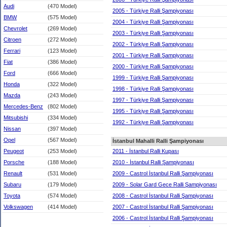
Audi
(470 Model)
2005 - Türkiye Ralli Şampiyonası
BMW
(575 Model)
2004 - Türkiye Ralli Şampiyonası
Chevrolet
(269 Model)
2003 - Türkiye Ralli Şampiyonası
Citroen
(272 Model)
2002 - Türkiye Ralli Şampiyonası
Ferrari
(123 Model)
2001 - Türkiye Ralli Şampiyonası
Fiat
(386 Model)
2000 - Türkiye Ralli Şampiyonası
Ford
(666 Model)
1999 - Türkiye Ralli Şampiyonası
Honda
(322 Model)
1998 - Türkiye Ralli Şampiyonası
Mazda
(243 Model)
1997 - Türkiye Ralli Şampiyonası
Mercedes-Benz
(802 Model)
1995 - Türkiye Ralli Şampiyonası
Mitsubishi
(334 Model)
1992 - Türkiye Ralli Şampiyonası
Nissan
(397 Model)
Opel
(567 Model)
İstanbul Mahalli Ralli Şampiyonası
Peugeot
(253 Model)
2011 - İstanbul Ralli Kupası
Porsche
(188 Model)
2010 - İstanbul Ralli Şampiyonası
Renault
(531 Model)
2009 - Castrol İstanbul Ralli Şampiyonası
Subaru
(179 Model)
2009 - Solar Gard Gece Ralli Şampiyonası
Toyota
(574 Model)
2008 - Castrol İstanbul Ralli Şampiyonası
Volkswagen
(414 Model)
2007 - Castrol İstanbul Ralli Şampiyonası
2006 - Castrol İstanbul Ralli Şampiyonası