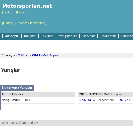
[Türkçe]
[English]
[E-mail]
[Reklam / İstatistikler]
Anasayfa
Kulüpler
Takımlar
Yarışmacılar
Markalar
Sponsorlar
Otomobil
Anasayfa
›
2015 - TOSFED Ralli Kupası
Yarışlar
Şampiyona Yarışları
Genel Bilgiler
2015 - TOSFED Ralli Kupası
Yarış Sayısı
:
100
Rally 34
28-29 Mart 2015
34 SPOR
web site by ilhan mutluay