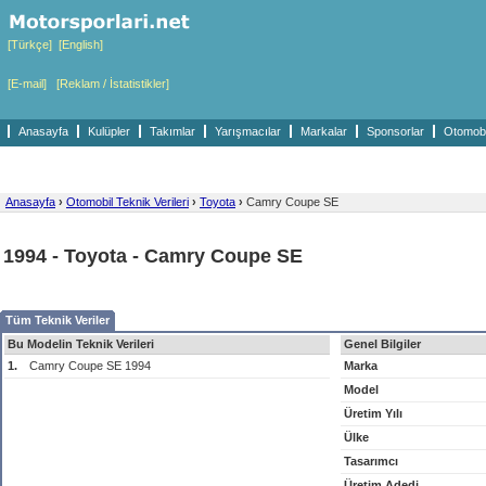
[Türkçe]
[English]
[E-mail]
[Reklam / İstatistikler]
Anasayfa
Kulüpler
Takımlar
Yarışmacılar
Markalar
Sponsorlar
Otomobil
Anasayfa
›
Otomobil Teknik Verileri
›
Toyota
›
Camry Coupe SE
1994 - Toyota - Camry Coupe SE
Tüm Teknik Veriler
Bu Modelin Teknik Verileri
Genel Bilgiler
1.
Camry Coupe SE 1994
Marka
Model
Üretim Yılı
Ülke
Tasarımcı
Üretim Adedi