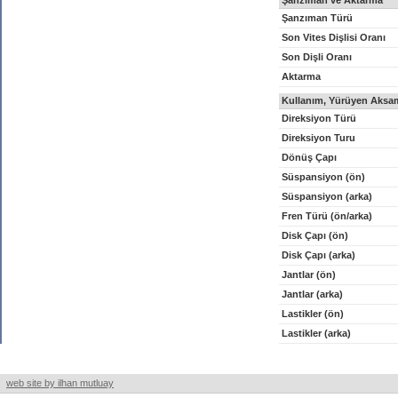
Şanzıman ve Aktarma
Şanzıman Türü
Son Vites Dişlisi Oranı
Son Dişli Oranı
Aktarma
Kullanım, Yürüyen Aksam
Direksiyon Türü
Direksiyon Turu
Dönüş Çapı
Süspansiyon (ön)
Süspansiyon (arka)
Fren Türü (ön/arka)
Disk Çapı (ön)
Disk Çapı (arka)
Jantlar (ön)
Jantlar (arka)
Lastikler (ön)
Lastikler (arka)
web site by ilhan mutluay