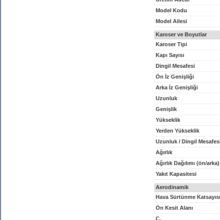
Model Kodu
Model Ailesi
Karoser ve Boyutlar
Karoser Tipi
Kapı Sayısı
Dingil Mesafesi
Ön İz Genişliği
Arka İz Genişliği
Uzunluk
Genişlik
Yükseklik
Yerden Yükseklik
Uzunluk / Dingil Mesafes
Ağırlık
Ağırlık Dağılımı (ön/arka)
Yakıt Kapasitesi
Aerodinamik
Hava Sürtünme Katsayıs
Ön Kesit Alanı
C