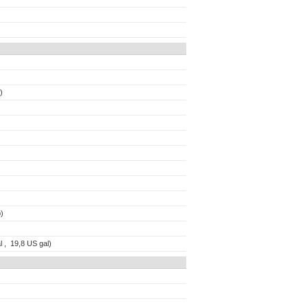
)
)
l , 19,8 US gal)