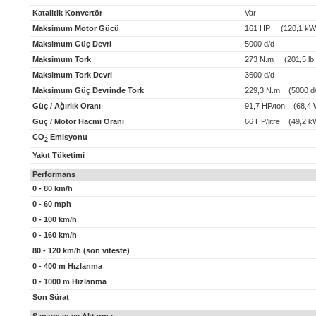
Katalitik Konvertör
Var
Maksimum Motor Gücü
161 HP (120,1 kW
Maksimum Güç Devri
5000 d/d
Maksimum Tork
273 N.m (201,5 lb.f
Maksimum Tork Devri
3600 d/d
Maksimum Güç Devrinde Tork
229,3 N.m (5000 d/
Güç / Ağırlık Oranı
91,7 HP/ton (68,4 
Güç / Motor Hacmi Oranı
66 HP/litre (49,2 kW
CO
Emisyonu
2
Yakıt Tüketimi
Performans
0 - 80 km/h
0 - 60 mph
0 - 100 km/h
0 - 160 km/h
80 - 120 km/h (son viteste)
0 - 400 m Hızlanma
0 - 1000 m Hızlanma
Son Sürat