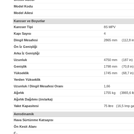
Model Kodu
Model Ailesi
Karoser ve Boyutlar
Karoser Tipi
8S MPV
Kapı Sayısı
4
Dingil Mesafesi
2865 mm (112,8 in
Ön İz Genişliği
Arka İz Genişliği
Uzunluk
4750 mm (187 in)
Genişlik
1798 mm (70,8 in)
Yükseklik
1745 mm (68,7 in)
Yerden Yükseklik
Uzunluk / Dingil Mesafesi Oranı
1,66
Ağırlık
1755 kg (3865,6 lb
Ağırlık Dağılımı (ön/arka)
Yakıt Kapasitesi
75 litre (16,5 Imp ga
Aerodinamik
Hava Sürtünme Katsayısı
Ön Kesit Alanı
C