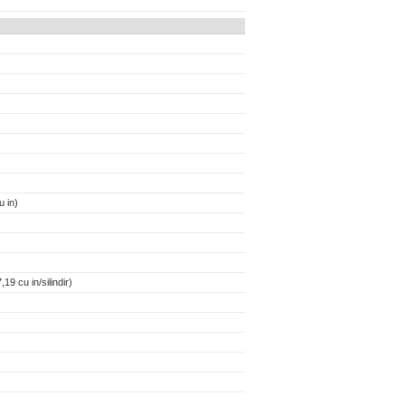
 in)
19 cu in/silindir)