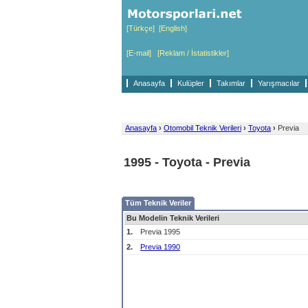
[Türkçe]
[English]
[E-mail]
[Reklam / İstatistikler]
Anasayfa
Kulüpler
Takımlar
Yarışmacılar
Anasayfa
›
Otomobil Teknik Verileri
›
Toyota
›
Previa
1995 - Toyota - Previa
Tüm Teknik Veriler
Bu Modelin Teknik Verileri
1.
Previa 1995
2.
Previa 1990