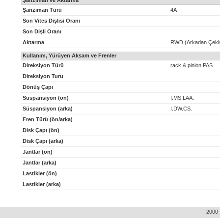
Şanzıman ve Aktarma
Şanzıman Türü
4A
Son Vites Dişlisi Oranı
Son Dişli Oranı
Aktarma
RWD (Arkadan Çeki
Kullanım, Yürüyen Aksam ve Frenler
Direksiyon Türü
rack & pinion PAS
Direksiyon Turu
Dönüş Çapı
Süspansiyon (ön)
I.MS.LAA.
Süspansiyon (arka)
I.DW.CS.
Fren Türü (ön/arka)
Disk Çapı (ön)
Disk Çapı (arka)
Jantlar (ön)
Jantlar (arka)
Lastikler (ön)
Lastikler (arka)
2000