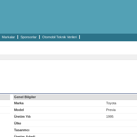
Markalar
Sponsorlar
Otomobil Teknik Verileri
Genel Bilgiler
Marka
Toyota
Model
Previa
Üretim Yılı
1995
Ülke
Tasarımcı
Üretim Adedi