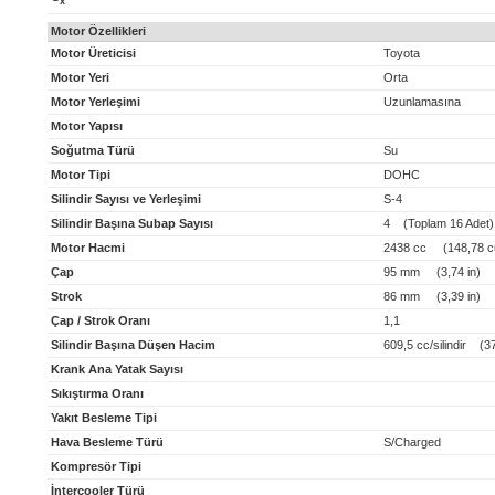
x
Motor Özellikleri
Motor Üreticisi
Toyota
Motor Yeri
Orta
Motor Yerleşimi
Uzunlamasına
Motor Yapısı
Soğutma Türü
Su
Motor Tipi
DOHC
Silindir Sayısı ve Yerleşimi
S-4
Silindir Başına Subap Sayısı
4 (Toplam 16 Adet)
Motor Hacmi
2438 cc (148,78 cu
Çap
95 mm (3,74 in)
Strok
86 mm (3,39 in)
Çap / Strok Oranı
1,1
Silindir Başına Düşen Hacim
609,5 cc/silindir (37,
Krank Ana Yatak Sayısı
Sıkıştırma Oranı
Yakıt Besleme Tipi
Hava Besleme Türü
S/Charged
Kompresör Tipi
İntercooler Türü