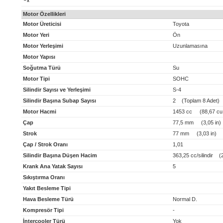
x
Motor Özellikleri
Motor Üreticisi
Toyota
Motor Yeri
Ön
Motor Yerleşimi
Uzunlamasına
Motor Yapısı
Soğutma Türü
Su
Motor Tipi
SOHC
Silindir Sayısı ve Yerleşimi
S-4
Silindir Başına Subap Sayısı
2 (Toplam 8 Adet)
Motor Hacmi
1453 cc (88,67 cu 
Çap
77,5 mm (3,05 in)
Strok
77 mm (3,03 in)
Çap / Strok Oranı
1,01
Silindir Başına Düşen Hacim
363,25 cc/silindir (22
Krank Ana Yatak Sayısı
5
Sıkıştırma Oranı
Yakıt Besleme Tipi
Hava Besleme Türü
Normal D.
Kompresör Tipi
-
İntercooler Türü
Yok