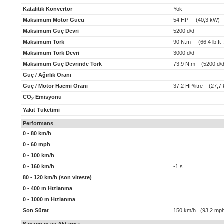
Katalitik Konvertör
Yok
Maksimum Motor Gücü
54 HP (40,3 kW)
Maksimum Güç Devri
5200 d/d
Maksimum Tork
90 N.m (66,4 lb.ft 
Maksimum Tork Devri
3000 d/d
Maksimum Güç Devrinde Tork
73,9 N.m (5200 d/d
Güç / Ağırlık Oranı
Güç / Motor Hacmi Oranı
37,2 HP/litre (27,7 k
CO
Emisyonu
2
Yakıt Tüketimi
Performans
0 - 80 km/h
0 - 60 mph
0 - 100 km/h
0 - 160 km/h
-1 s
80 - 120 km/h (son viteste)
0 - 400 m Hızlanma
0 - 1000 m Hızlanma
Son Sürat
150 km/h (93,2 mp