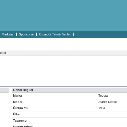
Markalar
Sponsorlar
Otomobil Teknik Verileri
iesel
Genel Bilgiler
Marka
Toyota
Model
Starlet Diesel
Üretim Yılı
1984
Ülke
Tasarımcı
Üretim Adedi