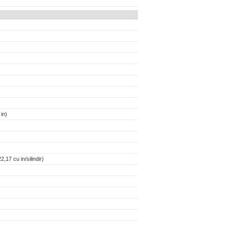
in)
,17 cu in/silindir)