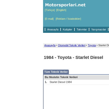
[Türkçe]
[English]
[E-mail]
[Reklam / İstatistikler]
Anasayfa
Kulüpler
Takımlar
Yarışmacılar
Anasayfa
›
Otomobil Teknik Verileri
›
Toyota
›
Starlet D
1984 - Toyota - Starlet Diesel
Tüm Teknik Veriler
Bu Modelin Teknik Verileri
1.
Starlet Diesel 1984