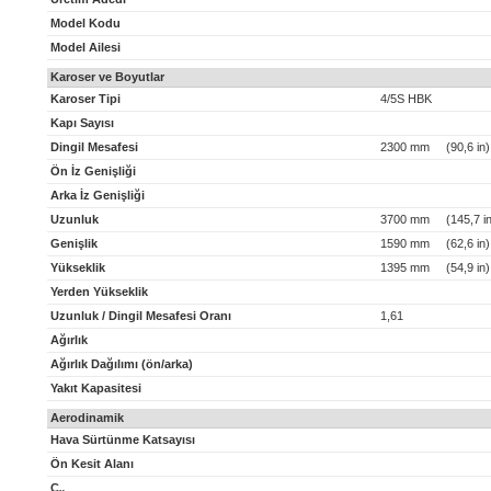
Model Kodu
Model Ailesi
Karoser ve Boyutlar
Karoser Tipi
4/5S HBK
Kapı Sayısı
Dingil Mesafesi
2300 mm (90,6 in)
Ön İz Genişliği
Arka İz Genişliği
Uzunluk
3700 mm (145,7 in
Genişlik
1590 mm (62,6 in)
Yükseklik
1395 mm (54,9 in)
Yerden Yükseklik
Uzunluk / Dingil Mesafesi Oranı
1,61
Ağırlık
Ağırlık Dağılımı (ön/arka)
Yakıt Kapasitesi
Aerodinamik
Hava Sürtünme Katsayısı
Ön Kesit Alanı
C