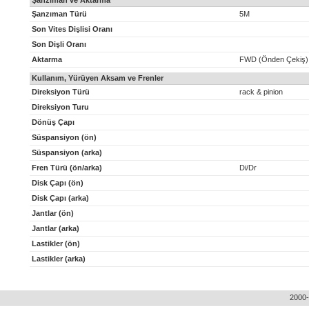
Şanzıman ve Aktarma
Şanzıman Türü
5M
Son Vites Dişlisi Oranı
Son Dişli Oranı
Aktarma
FWD (Önden Çekiş)
Kullanım, Yürüyen Aksam ve Frenler
Direksiyon Türü
rack & pinion
Direksiyon Turu
Dönüş Çapı
Süspansiyon (ön)
Süspansiyon (arka)
Fren Türü (ön/arka)
Di/Dr
Disk Çapı (ön)
Disk Çapı (arka)
Jantlar (ön)
Jantlar (arka)
Lastikler (ön)
Lastikler (arka)
2000