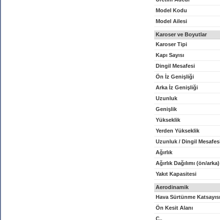
Model Kodu
Model Ailesi
Karoser ve Boyutlar
Karoser Tipi
Kapı Sayısı
Dingil Mesafesi
Ön İz Genişliği
Arka İz Genişliği
Uzunluk
Genişlik
Yükseklik
Yerden Yükseklik
Uzunluk / Dingil Mesafes
Ağırlık
Ağırlık Dağılımı (ön/arka)
Yakıt Kapasitesi
Aerodinamik
Hava Sürtünme Katsayıs
Ön Kesit Alanı
C