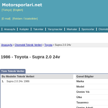
[Türkçe]
[English]
[E-mail]
[Reklam / İstatistikler]
Anasayfa
Kulüpler
Takımlar
Yarışmacılar
Markalar
Sponsorlar
Otomobil
Anasayfa
›
Otomobil Teknik Verileri
›
Toyota
›
Supra 2.0 24v
1986 - Toyota - Supra 2.0 24v
Tüm Teknik Veriler
Bu Modelin Teknik Verileri
Genel Bilgiler
1.
Supra 2.0 24v 1986
Marka
Model
Üretim Yılı
Ülke
Tasarımcı
Üretim Adedi