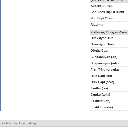
Şanzıman ve Aktarma
Şanzıman Türü
Son Vites Dişlisi Oranı
Son Dişli Oranı
Aktarma
Kullanım, Yürüyen Aksam
Direksiyon Türü
Direksiyon Turu
Dönüş Çapı
Süspansiyon (ön)
Süspansiyon (arka)
Fren Türü (ön/arka)
Disk Çapı (ön)
Disk Çapı (arka)
Jantlar (ön)
Jantlar (arka)
Lastikler (ön)
Lastikler (arka)
web site by ilhan mutluay