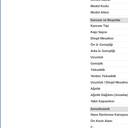
Model Kodu
Model Ailesi
Karoser ve Boyutlar
Karoser Tipi
Kapı Sayısı
Dingil Mesafesi
Ön İz Genişliği
Arka İz Genişliği
Uzunluk
Genişlik
Yükseklik
Yerden Yükseklik
Uzunluk / Dingil Mesafes
Ağırlık
Ağırlık Dağılımı (ön/arka)
Yakıt Kapasitesi
Aerodinamik
Hava Sürtünme Katsayıs
Ön Kesit Alanı
C