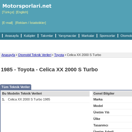
[Türkçe]
[English]
[E-mail]
[Reklam / İstatistikler]
Anasayfa
Kulüpler
Takımlar
Yarışmacılar
Markalar
Sponsorlar
Otomobil
Anasayfa
›
Otomobil Teknik Verileri
›
Toyota
›
Celica XX 2000 S Turbo
1985 - Toyota - Celica XX 2000 S Turbo
Tüm Teknik Veriler
Bu Modelin Teknik Verileri
Genel Bilgiler
1.
Celica XX 2000 S Turbo 1985
Marka
Model
Üretim Yılı
Ülke
Tasarımcı
Üretim Adedi