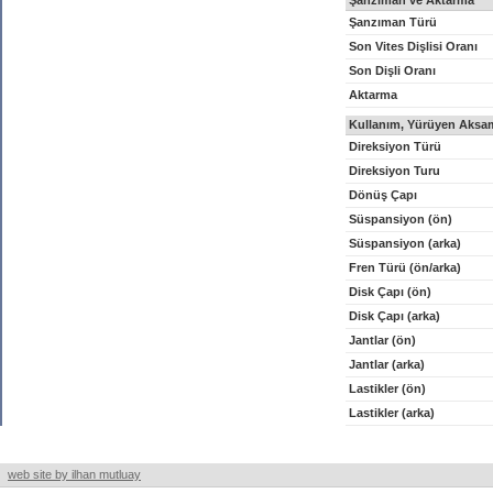
Şanzıman ve Aktarma
Şanzıman Türü
Son Vites Dişlisi Oranı
Son Dişli Oranı
Aktarma
Kullanım, Yürüyen Aksam
Direksiyon Türü
Direksiyon Turu
Dönüş Çapı
Süspansiyon (ön)
Süspansiyon (arka)
Fren Türü (ön/arka)
Disk Çapı (ön)
Disk Çapı (arka)
Jantlar (ön)
Jantlar (arka)
Lastikler (ön)
Lastikler (arka)
web site by ilhan mutluay