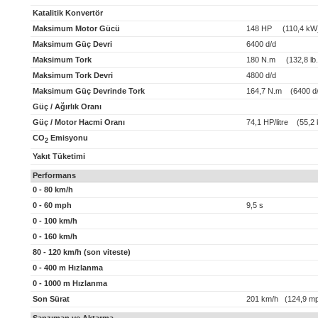
Katalitik Konvertör
Maksimum Motor Gücü
148 HP (110,4 kW
Maksimum Güç Devri
6400 d/d
Maksimum Tork
180 N.m (132,8 lb.f
Maksimum Tork Devri
4800 d/d
Maksimum Güç Devrinde Tork
164,7 N.m (6400 d/
Güç / Ağırlık Oranı
Güç / Motor Hacmi Oranı
74,1 HP/litre (55,2 k
CO
Emisyonu
2
Yakıt Tüketimi
Performans
0 - 80 km/h
0 - 60 mph
9,5 s
0 - 100 km/h
0 - 160 km/h
80 - 120 km/h (son viteste)
0 - 400 m Hızlanma
0 - 1000 m Hızlanma
Son Sürat
201 km/h (124,9 m