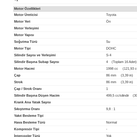
x
Motor Özellikleri
Motor Üreticisi
Toyota
Motor Yeri
Ön
Motor Yerleşimi
Motor Yapısı
Soğutma Türü
Su
Motor Tipi
DOHC
Silindir Sayısı ve Yerleşimi
S-4
Silindir Başına Subap Sayısı
4 (Toplam 16 Adet)
Motor Hacmi
1998 cc (121,93 cu
Çap
86 mm (3,39 in)
Strok
86 mm (3,39 in)
Çap / Strok Oranı
1
Silindir Başına Düşen Hacim
499,5 cc/silindir (30,
Krank Ana Yatak Sayısı
Sıkıştırma Oranı
9,8 : 1
Yakıt Besleme Tipi
Hava Besleme Türü
Normal
Kompresör Tipi
-
İntercooler Türü
Yok