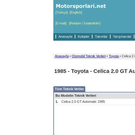
[Türkçe]
[English]
[E-mail]
[Reklam / İstatistikler]
Anasayfa
Kulüpler
Takımlar
Yarışmacılar
Anasayfa
›
Otomobil Teknik Verileri
›
Toyota
›
Celica 2.
1985 - Toyota - Celica 2.0 GT A
Tüm Teknik Veriler
Bu Modelin Teknik Verileri
1.
Celica 2.0 GT Automatic 1985