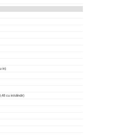
 in)
48 cu in/silindir)