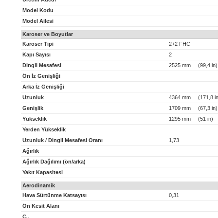
Model Kodu
Model Ailesi
Karoser ve Boyutlar
Karoser Tipi
2+2 FHC
Kapı Sayısı
2
Dingil Mesafesi
2525 mm (99,4 in)
Ön İz Genişliği
Arka İz Genişliği
Uzunluk
4364 mm (171,8 in
Genişlik
1709 mm (67,3 in)
Yükseklik
1295 mm (51 in)
Yerden Yükseklik
Uzunluk / Dingil Mesafesi Oranı
1,73
Ağırlık
Ağırlık Dağılımı (ön/arka)
Yakıt Kapasitesi
Aerodinamik
Hava Sürtünme Katsayısı
0,31
Ön Kesit Alanı
C