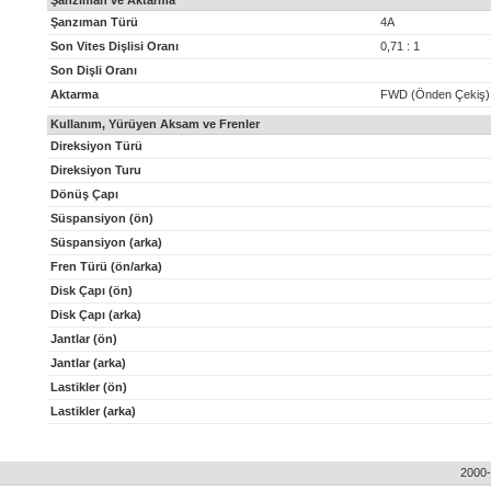
Şanzıman ve Aktarma
Şanzıman Türü
4A
Son Vites Dişlisi Oranı
0,71 : 1
Son Dişli Oranı
Aktarma
FWD (Önden Çekiş)
Kullanım, Yürüyen Aksam ve Frenler
Direksiyon Türü
Direksiyon Turu
Dönüş Çapı
Süspansiyon (ön)
Süspansiyon (arka)
Fren Türü (ön/arka)
Disk Çapı (ön)
Disk Çapı (arka)
Jantlar (ön)
Jantlar (arka)
Lastikler (ön)
Lastikler (arka)
2000