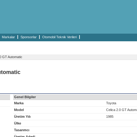
Markalar
Sponsorlar
Otomobil Teknik Verileri
0 GT Automatic
utomatic
Genel Bilgiler
Marka
Toyota
Model
Celica 2.0 GT Autom
Üretim Yılı
1985
Ülke
Tasarımcı
Üretim Adedi