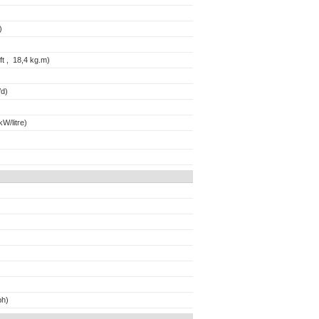
)
t , 18,4 kg.m)
d)
W/litre)
ph)