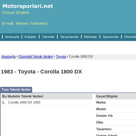
[Türkçe]
[English]
[E-mail]
[Reklam / İstatistikler]
Anasayfa
Kulüpler
Takımlar
Yarışmacılar
Markalar
Sponsorlar
Otomobil
Anasayfa
›
Otomobil Teknik Verileri
›
Toyota
›
Corolla 1800 DX
1983 - Toyota - Corolla 1800 DX
Tüm Teknik Veriler
Bu Modelin Teknik Verileri
Genel Bilgiler
1.
Corolla 1800 DX 1983
Marka
Model
Üretim Yılı
Ülke
Tasarımcı
Üretim Adedi