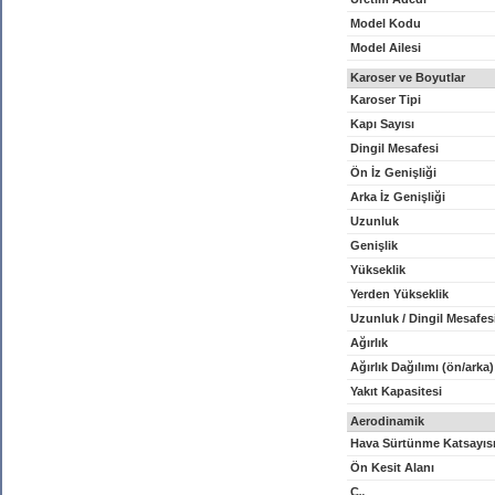
Model Kodu
Model Ailesi
Karoser ve Boyutlar
Karoser Tipi
Kapı Sayısı
Dingil Mesafesi
Ön İz Genişliği
Arka İz Genişliği
Uzunluk
Genişlik
Yükseklik
Yerden Yükseklik
Uzunluk / Dingil Mesafes
Ağırlık
Ağırlık Dağılımı (ön/arka)
Yakıt Kapasitesi
Aerodinamik
Hava Sürtünme Katsayıs
Ön Kesit Alanı
C