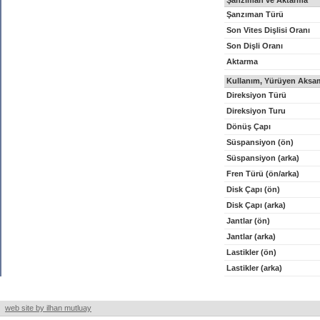
Şanzıman ve Aktarma
Şanzıman Türü
Son Vites Dişlisi Oranı
Son Dişli Oranı
Aktarma
Kullanım, Yürüyen Aksam
Direksiyon Türü
Direksiyon Turu
Dönüş Çapı
Süspansiyon (ön)
Süspansiyon (arka)
Fren Türü (ön/arka)
Disk Çapı (ön)
Disk Çapı (arka)
Jantlar (ön)
Jantlar (arka)
Lastikler (ön)
Lastikler (arka)
web site by ilhan mutluay