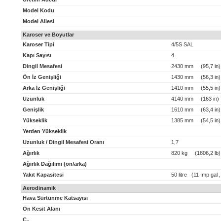
Model Kodu
Model Ailesi
Karoser ve Boyutlar
Karoser Tipi
4/5S SAL
Kapı Sayısı
4
Dingil Mesafesi
2430 mm (95,7 in)
Ön İz Genişliği
1430 mm (56,3 in)
Arka İz Genişliği
1410 mm (55,5 in)
Uzunluk
4140 mm (163 in)
Genişlik
1610 mm (63,4 in)
Yükseklik
1385 mm (54,5 in)
Yerden Yükseklik
Uzunluk / Dingil Mesafesi Oranı
1,7
Ağırlık
820 kg (1806,2 lb)
Ağırlık Dağılımı (ön/arka)
Yakıt Kapasitesi
50 litre (11 Imp gal 
Aerodinamik
Hava Sürtünme Katsayısı
Ön Kesit Alanı
C