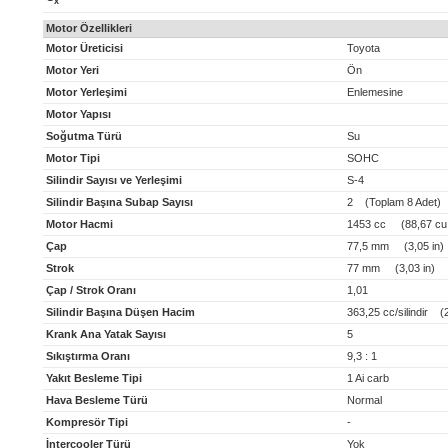
x
Motor Özellikleri
Motor Üreticisi
Toyota
Motor Yeri
Ön
Motor Yerleşimi
Enlemesine
Motor Yapısı
Soğutma Türü
Su
Motor Tipi
SOHC
Silindir Sayısı ve Yerleşimi
S-4
Silindir Başına Subap Sayısı
2 (Toplam 8 Adet)
Motor Hacmi
1453 cc (88,67 cu 
Çap
77,5 mm (3,05 in)
Strok
77 mm (3,03 in)
Çap / Strok Oranı
1,01
Silindir Başına Düşen Hacim
363,25 cc/silindir (22
Krank Ana Yatak Sayısı
5
Sıkıştırma Oranı
9,3 : 1
Yakıt Besleme Tipi
1 Ai carb
Hava Besleme Türü
Normal
Kompresör Tipi
-
İntercooler Türü
Yok