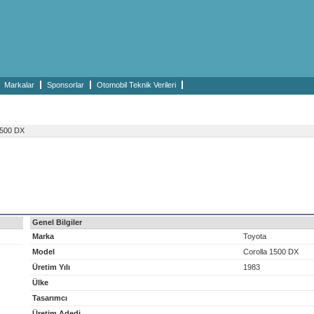
Markalar
Sponsorlar
Otomobil Teknik Verileri
1500 DX
Genel Bilgiler
Marka
Toyota
Model
Corolla 1500 DX
Üretim Yılı
1983
Ülke
Tasarımcı
Üretim Adedi