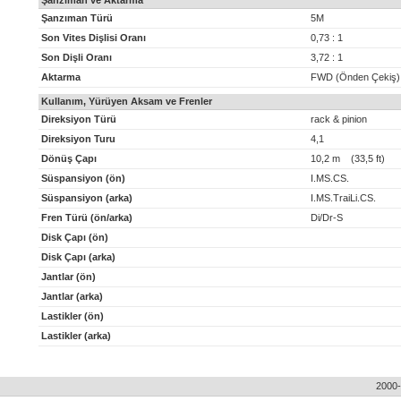
Şanzıman ve Aktarma
Şanzıman Türü
5M
Son Vites Dişlisi Oranı
0,73 : 1
Son Dişli Oranı
3,72 : 1
Aktarma
FWD (Önden Çekiş)
Kullanım, Yürüyen Aksam ve Frenler
Direksiyon Türü
rack & pinion
Direksiyon Turu
4,1
Dönüş Çapı
10,2 m (33,5 ft)
Süspansiyon (ön)
I.MS.CS.
Süspansiyon (arka)
I.MS.TraiLi.CS.
Fren Türü (ön/arka)
Di/Dr-S
Disk Çapı (ön)
Disk Çapı (arka)
Jantlar (ön)
Jantlar (arka)
Lastikler (ön)
Lastikler (arka)
2000