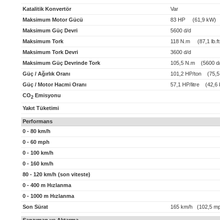
Katalitik Konvertör
Var
Maksimum Motor Gücü
83 HP (61,9 kW)
Maksimum Güç Devri
5600 d/d
Maksimum Tork
118 N.m (87,1 lb.ft
Maksimum Tork Devri
3600 d/d
Maksimum Güç Devrinde Tork
105,5 N.m (5600 d/
Güç / Ağırlık Oranı
101,2 HP/ton (75,5
Güç / Motor Hacmi Oranı
57,1 HP/litre (42,6 k
CO
Emisyonu
2
Yakıt Tüketimi
Performans
0 - 80 km/h
0 - 60 mph
0 - 100 km/h
0 - 160 km/h
80 - 120 km/h (son viteste)
0 - 400 m Hızlanma
0 - 1000 m Hızlanma
Son Sürat
165 km/h (102,5 m