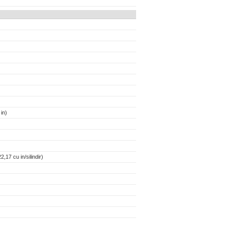
in)
,17 cu in/silindir)