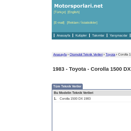
[Türkçe]
[English]
[E-mail]
[Reklam / İstatistikler]
Anasayfa
Kulüpler
Takımlar
Yarışmacılar
Anasayfa
›
Otomobil Teknik Verileri
›
Toyota
›
Corolla 
1983 - Toyota - Corolla 1500 DX
Tüm Teknik Veriler
Bu Modelin Teknik Verileri
1.
Corolla 1500 DX 1983