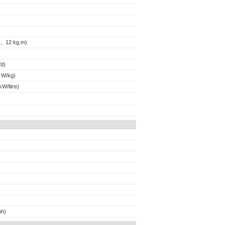
 , 12 kg.m)
d)
 W/kg)
W/litre)
ph)