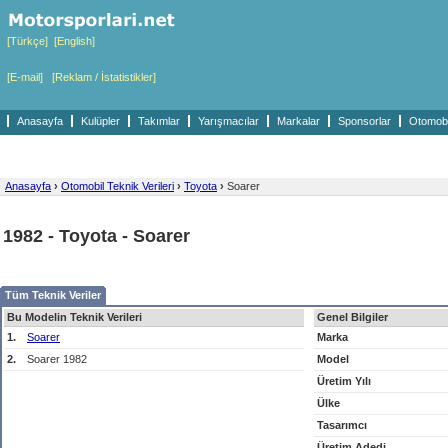
[Türkçe]
[English]
[E-mail]
[Reklam / İstatistikler]
Anasayfa
Kulüpler
Takımlar
Yarışmacılar
Markalar
Sponsorlar
Otomobil
Anasayfa
›
Otomobil Teknik Verileri
›
Toyota
›
Soarer
1982 - Toyota - Soarer
Tüm Teknik Veriler
Bu Modelin Teknik Verileri
Genel Bilgiler
1.
Soarer
Marka
2.
Soarer 1982
Model
Üretim Yılı
Ülke
Tasarımcı
Üretim Adedi