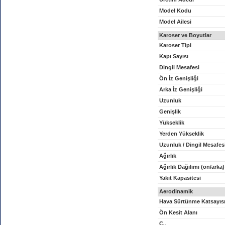
Model Kodu
Model Ailesi
Karoser ve Boyutlar
Karoser Tipi
Kapı Sayısı
Dingil Mesafesi
Ön İz Genişliği
Arka İz Genişliği
Uzunluk
Genişlik
Yükseklik
Yerden Yükseklik
Uzunluk / Dingil Mesafes
Ağırlık
Ağırlık Dağılımı (ön/arka)
Yakıt Kapasitesi
Aerodinamik
Hava Sürtünme Katsayıs
Ön Kesit Alanı
C