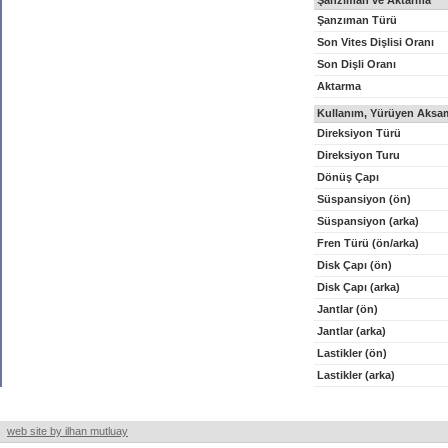
Şanzıman ve Aktarma
Şanzıman Türü
Son Vites Dişlisi Oranı
Son Dişli Oranı
Aktarma
Kullanım, Yürüyen Aksam
Direksiyon Türü
Direksiyon Turu
Dönüş Çapı
Süspansiyon (ön)
Süspansiyon (arka)
Fren Türü (ön/arka)
Disk Çapı (ön)
Disk Çapı (arka)
Jantlar (ön)
Jantlar (arka)
Lastikler (ön)
Lastikler (arka)
web site by ilhan mutluay