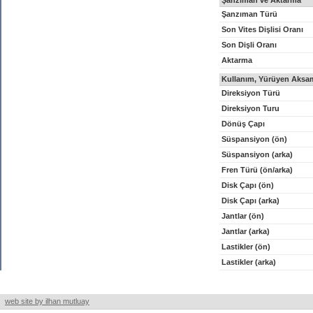
Şanzıman ve Aktarma
Şanzıman Türü
Son Vites Dişlisi Oranı
Son Dişli Oranı
Aktarma
Kullanım, Yürüyen Aksam
Direksiyon Türü
Direksiyon Turu
Dönüş Çapı
Süspansiyon (ön)
Süspansiyon (arka)
Fren Türü (ön/arka)
Disk Çapı (ön)
Disk Çapı (arka)
Jantlar (ön)
Jantlar (arka)
Lastikler (ön)
Lastikler (arka)
web site by ilhan mutluay