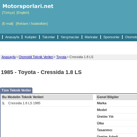
[Türkçe]
[English]
[E-mail]
[Reklam / İstatistikler]
Anasayfa
Kulüpler
Takımlar
Yarışmacılar
Markalar
Sponsorlar
Otomobil
Anasayfa
›
Otomobil Teknik Verileri
›
Toyota
›
Cressida 1.8 LS
1985 - Toyota - Cressida 1.8 LS
Tüm Teknik Veriler
Bu Modelin Teknik Verileri
Genel Bilgiler
1.
Cressida 1.8 LS 1985
Marka
Model
Üretim Yılı
Ülke
Tasarımcı
Üretim Adedi