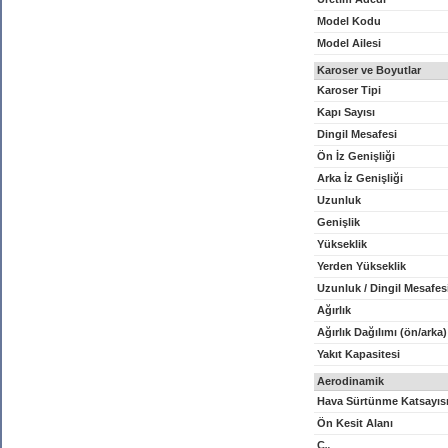
Model Kodu
Model Ailesi
Karoser ve Boyutlar
Karoser Tipi
Kapı Sayısı
Dingil Mesafesi
Ön İz Genişliği
Arka İz Genişliği
Uzunluk
Genişlik
Yükseklik
Yerden Yükseklik
Uzunluk / Dingil Mesafes
Ağırlık
Ağırlık Dağılımı (ön/arka)
Yakıt Kapasitesi
Aerodinamik
Hava Sürtünme Katsayıs
Ön Kesit Alanı
C