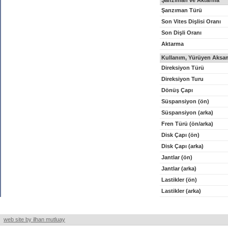
Şanzıman ve Aktarma
Şanzıman Türü
Son Vites Dişlisi Oranı
Son Dişli Oranı
Aktarma
Kullanım, Yürüyen Aksam
Direksiyon Türü
Direksiyon Turu
Dönüş Çapı
Süspansiyon (ön)
Süspansiyon (arka)
Fren Türü (ön/arka)
Disk Çapı (ön)
Disk Çapı (arka)
Jantlar (ön)
Jantlar (arka)
Lastikler (ön)
Lastikler (arka)
web site by ilhan mutluay