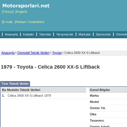
[Türkçe]
[English]
[E-mail]
[Reklam / İstatistikler]
Anasayfa
Kulüpler
Takımlar
Yarışmacılar
Markalar
Sponsorlar
Otomobil
Anasayfa
›
Otomobil Teknik Verileri
›
Toyota
›
Celica 2600 XX-S Liftback
1979 - Toyota - Celica 2600 XX-S Liftback
Tüm Teknik Veriler
Bu Modelin Teknik Verileri
Genel Bilgiler
1.
Celica 2600 XX-S Liftback 1979
Marka
Model
Üretim Yılı
Ülke
Tasarımcı
Üretim Adedi