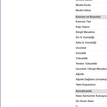
Model Kodu
Model Ailesi
Karoser ve Boyutlar
Karoser Tipi
Kapı Sayısı
Dingil Mesafesi
Ön İz Genişliği
Arka İz Genişliği
Uzunluk
Genişlik
Yükseklik
Yerden Yükseklik
Uzunluk / Dingil Mesafes
Ağırlık
Ağırlık Dağılımı (ön/arka)
Yakıt Kapasitesi
Aerodinamik
Hava Sürtünme Katsayıs
Ön Kesit Alanı
C