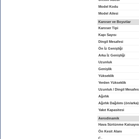
Model Kodu
Model Ailesi
Karoser ve Boyutlar
Karoser Tipi
Kapı Sayısı
Dingil Mesafesi
Ön İz Genişliği
Arka İz Genişliği
Uzunluk
Genişlik
Yükseklik
Yerden Yükseklik
Uzunluk / Dingil Mesafes
Ağırlık
Ağırlık Dağılımı (ön/arka)
Yakıt Kapasitesi
Aerodinamik
Hava Sürtünme Katsayıs
Ön Kesit Alanı
C