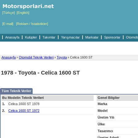
[Türkçe]
[English]
[E-mail]
[Reklam / İstatistikler]
Anasayfa
Kulüpler
Takımlar
Yarışmacılar
Markalar
Sponsorlar
Otomobil
Anasayfa
›
Otomobil Teknik Verileri
›
Toyota
›
Celica 1600 ST
1978 - Toyota - Celica 1600 ST
Tüm Teknik Veriler
Bu Modelin Teknik Verileri
Genel Bilgiler
1.
Celica 1600 ST 1978
Marka
2.
Celica 1600 ST 1972
Model
Üretim Yılı
Ülke
Tasarımcı
Üretim Adedi