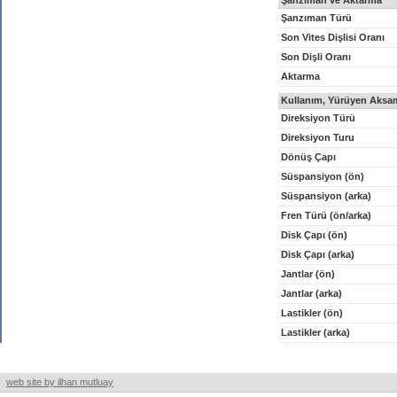
Şanzıman ve Aktarma
Şanzıman Türü
Son Vites Dişlisi Oranı
Son Dişli Oranı
Aktarma
Kullanım, Yürüyen Aksam
Direksiyon Türü
Direksiyon Turu
Dönüş Çapı
Süspansiyon (ön)
Süspansiyon (arka)
Fren Türü (ön/arka)
Disk Çapı (ön)
Disk Çapı (arka)
Jantlar (ön)
Jantlar (arka)
Lastikler (ön)
Lastikler (arka)
web site by ilhan mutluay