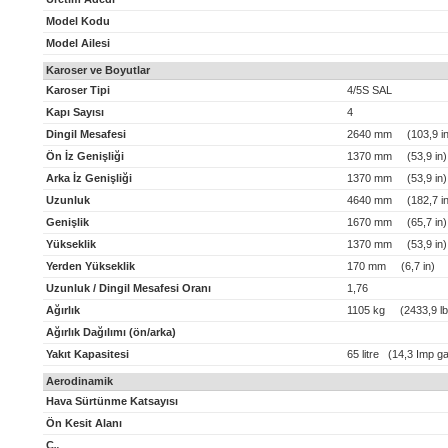
Model Kodu
Model Ailesi
Karoser ve Boyutlar
Karoser Tipi
4/5S SAL
Kapı Sayısı
4
Dingil Mesafesi
2640 mm (103,9 in
Ön İz Genişliği
1370 mm (53,9 in)
Arka İz Genişliği
1370 mm (53,9 in)
Uzunluk
4640 mm (182,7 in
Genişlik
1670 mm (65,7 in)
Yükseklik
1370 mm (53,9 in)
Yerden Yükseklik
170 mm (6,7 in)
Uzunluk / Dingil Mesafesi Oranı
1,76
Ağırlık
1105 kg (2433,9 lb
Ağırlık Dağılımı (ön/arka)
Yakıt Kapasitesi
65 litre (14,3 Imp ga
Aerodinamik
Hava Sürtünme Katsayısı
Ön Kesit Alanı
C