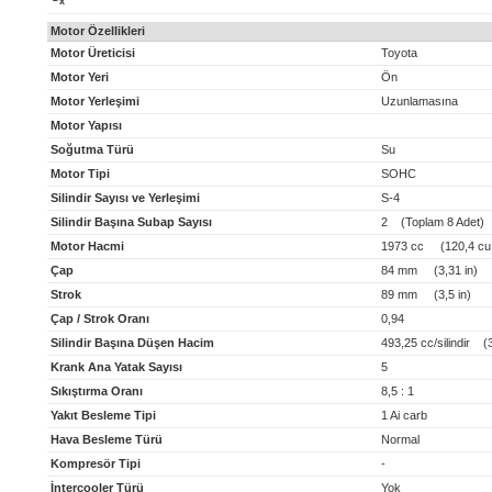
x
Motor Özellikleri
Motor Üreticisi
Toyota
Motor Yeri
Ön
Motor Yerleşimi
Uzunlamasına
Motor Yapısı
Soğutma Türü
Su
Motor Tipi
SOHC
Silindir Sayısı ve Yerleşimi
S-4
Silindir Başına Subap Sayısı
2 (Toplam 8 Adet)
Motor Hacmi
1973 cc (120,4 cu 
Çap
84 mm (3,31 in)
Strok
89 mm (3,5 in)
Çap / Strok Oranı
0,94
Silindir Başına Düşen Hacim
493,25 cc/silindir (30
Krank Ana Yatak Sayısı
5
Sıkıştırma Oranı
8,5 : 1
Yakıt Besleme Tipi
1 Ai carb
Hava Besleme Türü
Normal
Kompresör Tipi
-
İntercooler Türü
Yok