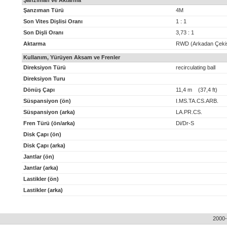
Şanzıman ve Aktarma
Şanzıman Türü
4M
Son Vites Dişlisi Oranı
1 : 1
Son Dişli Oranı
3,73 : 1
Aktarma
RWD (Arkadan Çeki
Kullanım, Yürüyen Aksam ve Frenler
Direksiyon Türü
recirculating ball
Direksiyon Turu
Dönüş Çapı
11,4 m (37,4 ft)
Süspansiyon (ön)
I.MS.TA.CS.ARB.
Süspansiyon (arka)
LA.PR.CS.
Fren Türü (ön/arka)
Di/Dr-S
Disk Çapı (ön)
Disk Çapı (arka)
Jantlar (ön)
Jantlar (arka)
Lastikler (ön)
Lastikler (arka)
2000