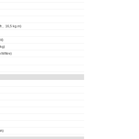
t , 16,5 kg.m)
d)
kg)
W/litre)
ph)