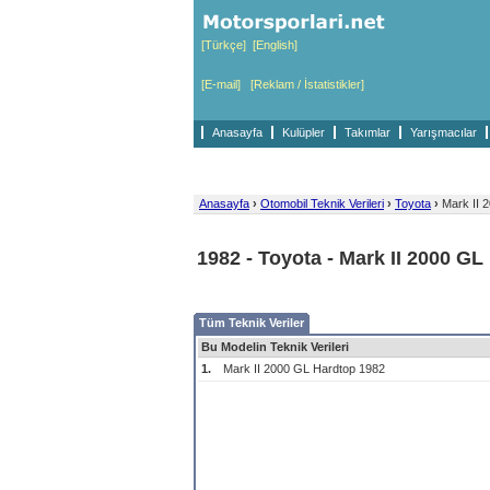
[Türkçe]
[English]
[E-mail]
[Reklam / İstatistikler]
Anasayfa
Kulüpler
Takımlar
Yarışmacılar
Anasayfa
›
Otomobil Teknik Verileri
›
Toyota
›
Mark II 
1982 - Toyota - Mark II 2000 GL
Tüm Teknik Veriler
Bu Modelin Teknik Verileri
1.
Mark II 2000 GL Hardtop 1982