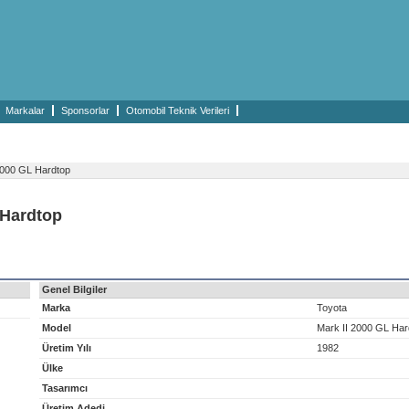
Markalar
Sponsorlar
Otomobil Teknik Verileri
2000 GL Hardtop
 Hardtop
Genel Bilgiler
Marka
Toyota
Model
Mark II 2000 GL Har
Üretim Yılı
1982
Ülke
Tasarımcı
Üretim Adedi