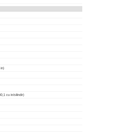
in)
,1 cu in/silindir)