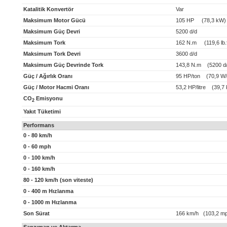
Katalitik Konvertör
Var
Maksimum Motor Gücü
105 HP (78,3 kW)
Maksimum Güç Devri
5200 d/d
Maksimum Tork
162 N.m (119,6 lb.f
Maksimum Tork Devri
3600 d/d
Maksimum Güç Devrinde Tork
143,8 N.m (5200 d/
Güç / Ağırlık Oranı
95 HP/ton (70,9 W/
Güç / Motor Hacmi Oranı
53,2 HP/litre (39,7 k
CO
Emisyonu
2
Yakıt Tüketimi
Performans
0 - 80 km/h
0 - 60 mph
0 - 100 km/h
0 - 160 km/h
80 - 120 km/h (son viteste)
0 - 400 m Hızlanma
0 - 1000 m Hızlanma
Son Sürat
166 km/h (103,2 m