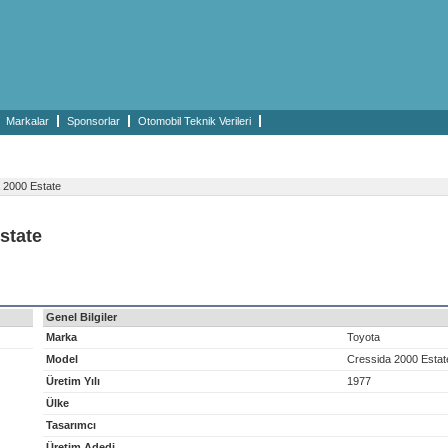
Markalar
Sponsorlar
Otomobil Teknik Verileri
 2000 Estate
state
Genel Bilgiler
Marka
Toyota
Model
Cressida 2000 Estat
Üretim Yılı
1977
Ülke
Tasarımcı
Üretim Adedi