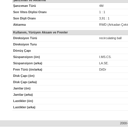
Şanzıman ve Aktarma
Şanzıman Türü
4M
Son Vites Dişlisi Oranı
1 : 1
Son Dişli Oranı
3,91 : 1
Aktarma
RWD (Arkadan Çeki
Kullanım, Yürüyen Aksam ve Frenler
Direksiyon Türü
recirculating ball
Direksiyon Turu
Dönüş Çapı
Süspansiyon (ön)
I.MS.CS.
Süspansiyon (arka)
LA.SE.
Fren Türü (ön/arka)
Di/Dr
Disk Çapı (ön)
Disk Çapı (arka)
Jantlar (ön)
Jantlar (arka)
Lastikler (ön)
Lastikler (arka)
2000