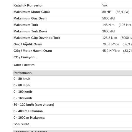
Katalitik Konvertör
Yok
Maksimum Motor Gücü
89 HP (66,4 kW)
Maksimum Güç Devri
5000 d/d
Maksimum Tork
145 N.m (107 lb.ft 
Maksimum Tork Devri
3600 d/d
Maksimum Güç Devrinde Tork
126,8 N.m (5000 d/
Güç / Ağırlık Oranı
79,5 HP/ton (59,3 
Güç / Motor Hacmi Oranı
45,2 HP/litre (33,7 k
CO
Emisyonu
2
Yakıt Tüketimi
Performans
0 - 80 km/h
0 - 60 mph
0 - 100 km/h
0 - 160 km/h
80 - 120 km/h (son viteste)
0 - 400 m Hızlanma
0 - 1000 m Hızlanma
Son Sürat