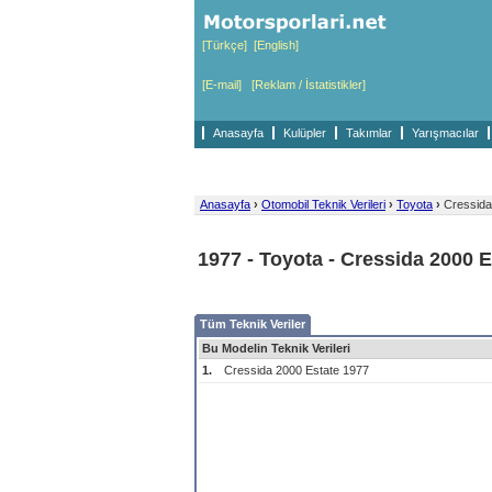
[Türkçe]
[English]
[E-mail]
[Reklam / İstatistikler]
Anasayfa
Kulüpler
Takımlar
Yarışmacılar
Anasayfa
›
Otomobil Teknik Verileri
›
Toyota
›
Cressida
1977 - Toyota - Cressida 2000 E
Tüm Teknik Veriler
Bu Modelin Teknik Verileri
1.
Cressida 2000 Estate 1977