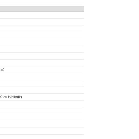
in)
 cu in/silindir)