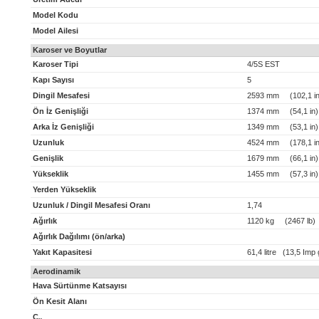
Model Kodu
Model Ailesi
Karoser ve Boyutlar
Karoser Tipi
4/5S EST
Kapı Sayısı
5
Dingil Mesafesi
2593 mm (102,1 in
Ön İz Genişliği
1374 mm (54,1 in)
Arka İz Genişliği
1349 mm (53,1 in)
Uzunluk
4524 mm (178,1 in
Genişlik
1679 mm (66,1 in)
Yükseklik
1455 mm (57,3 in)
Yerden Yükseklik
Uzunluk / Dingil Mesafesi Oranı
1,74
Ağırlık
1120 kg (2467 lb)
Ağırlık Dağılımı (ön/arka)
Yakıt Kapasitesi
61,4 litre (13,5 Imp 
Aerodinamik
Hava Sürtünme Katsayısı
Ön Kesit Alanı
C