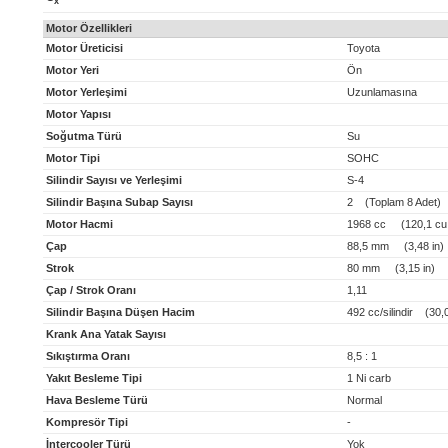
x
Motor Özellikleri
Motor Üreticisi
Toyota
Motor Yeri
Ön
Motor Yerleşimi
Uzunlamasına
Motor Yapısı
Soğutma Türü
Su
Motor Tipi
SOHC
Silindir Sayısı ve Yerleşimi
S-4
Silindir Başına Subap Sayısı
2 (Toplam 8 Adet)
Motor Hacmi
1968 cc (120,1 cu 
Çap
88,5 mm (3,48 in)
Strok
80 mm (3,15 in)
Çap / Strok Oranı
1,11
Silindir Başına Düşen Hacim
492 cc/silindir (30,02
Krank Ana Yatak Sayısı
Sıkıştırma Oranı
8,5 : 1
Yakıt Besleme Tipi
1 Ni carb
Hava Besleme Türü
Normal
Kompresör Tipi
-
İntercooler Türü
Yok