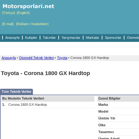
[Türkçe]
[English]
[E-mail]
[Reklam / İstatistikler]
Anasayfa
Kulüpler
Takımlar
Yarışmacılar
Markalar
Sponsorlar
Otomobil
Anasayfa
›
Otomobil Teknik Verileri
›
Toyota
›
Corona 1800 GX Hardtop
Toyota - Corona 1800 GX Hardtop
Tüm Teknik Veriler
Bu Modelin Teknik Verileri
Genel Bilgiler
1.
Corona 1800 GX Hardtop
Marka
Model
Üretim Yılı
Ülke
Tasarımcı
Üretim Adedi