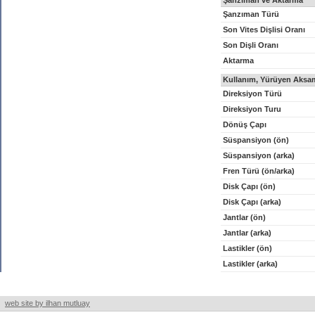
Şanzıman ve Aktarma
Şanzıman Türü
Son Vites Dişlisi Oranı
Son Dişli Oranı
Aktarma
Kullanım, Yürüyen Aksam
Direksiyon Türü
Direksiyon Turu
Dönüş Çapı
Süspansiyon (ön)
Süspansiyon (arka)
Fren Türü (ön/arka)
Disk Çapı (ön)
Disk Çapı (arka)
Jantlar (ön)
Jantlar (arka)
Lastikler (ön)
Lastikler (arka)
web site by ilhan mutluay