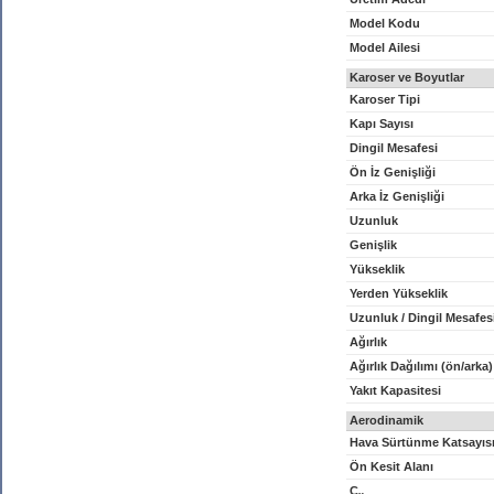
Model Kodu
Model Ailesi
Karoser ve Boyutlar
Karoser Tipi
Kapı Sayısı
Dingil Mesafesi
Ön İz Genişliği
Arka İz Genişliği
Uzunluk
Genişlik
Yükseklik
Yerden Yükseklik
Uzunluk / Dingil Mesafes
Ağırlık
Ağırlık Dağılımı (ön/arka)
Yakıt Kapasitesi
Aerodinamik
Hava Sürtünme Katsayıs
Ön Kesit Alanı
C