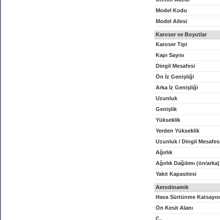
Model Kodu
Model Ailesi
Karoser ve Boyutlar
Karoser Tipi
Kapı Sayısı
Dingil Mesafesi
Ön İz Genişliği
Arka İz Genişliği
Uzunluk
Genişlik
Yükseklik
Yerden Yükseklik
Uzunluk / Dingil Mesafes
Ağırlık
Ağırlık Dağılımı (ön/arka)
Yakıt Kapasitesi
Aerodinamik
Hava Sürtünme Katsayıs
Ön Kesit Alanı
C