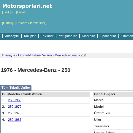
[Türkçe]
[English]
[E-mail]
[Reklam / İstatistikler]
Anasayfa
Kulüpler
Takımlar
Yarışmacılar
Markalar
Sponsorlar
Otomobil
Anasayfa
›
Otomobil Teknik Verileri
›
Mercedes-Benz
›
250
1976 - Mercedes-Benz - 250
Tüm Teknik Veriler
Bu Modelin Teknik Verileri
Genel Bilgiler
1.
250 1969
Marka
2.
250 1979
Model
3.
250 1976
Üretim Yılı
4.
250 1967
Ülke
Tasarımcı
Üretim Adedi