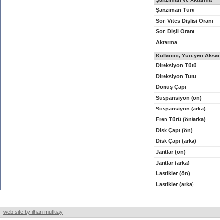
Şanzıman ve Aktarma
Şanzıman Türü
Son Vites Dişlisi Oranı
Son Dişli Oranı
Aktarma
Kullanım, Yürüyen Aksam
Direksiyon Türü
Direksiyon Turu
Dönüş Çapı
Süspansiyon (ön)
Süspansiyon (arka)
Fren Türü (ön/arka)
Disk Çapı (ön)
Disk Çapı (arka)
Jantlar (ön)
Jantlar (arka)
Lastikler (ön)
Lastikler (arka)
web site by ilhan mutluay