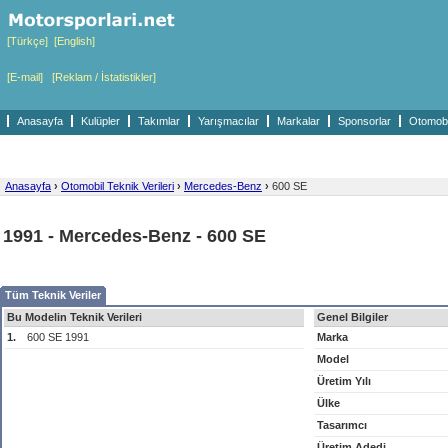
[Türkçe]
[English]
[E-mail]
[Reklam / İstatistikler]
Anasayfa
Kulüpler
Takımlar
Yarışmacılar
Markalar
Sponsorlar
Otomobil
Anasayfa
›
Otomobil Teknik Verileri
›
Mercedes-Benz
›
600 SE
1991 - Mercedes-Benz - 600 SE
Tüm Teknik Veriler
Bu Modelin Teknik Verileri
Genel Bilgiler
1.
600 SE 1991
Marka
Model
Üretim Yılı
Ülke
Tasarımcı
Üretim Adedi