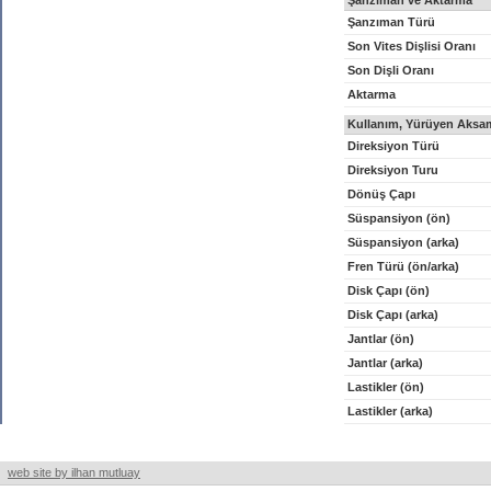
Şanzıman ve Aktarma
Şanzıman Türü
Son Vites Dişlisi Oranı
Son Dişli Oranı
Aktarma
Kullanım, Yürüyen Aksam
Direksiyon Türü
Direksiyon Turu
Dönüş Çapı
Süspansiyon (ön)
Süspansiyon (arka)
Fren Türü (ön/arka)
Disk Çapı (ön)
Disk Çapı (arka)
Jantlar (ön)
Jantlar (arka)
Lastikler (ön)
Lastikler (arka)
web site by ilhan mutluay