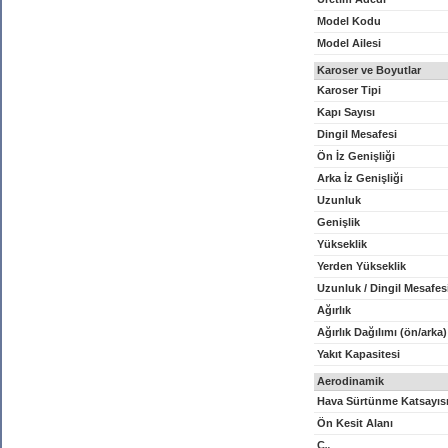
Model Kodu
Model Ailesi
Karoser ve Boyutlar
Karoser Tipi
Kapı Sayısı
Dingil Mesafesi
Ön İz Genişliği
Arka İz Genişliği
Uzunluk
Genişlik
Yükseklik
Yerden Yükseklik
Uzunluk / Dingil Mesafes
Ağırlık
Ağırlık Dağılımı (ön/arka)
Yakıt Kapasitesi
Aerodinamik
Hava Sürtünme Katsayıs
Ön Kesit Alanı
C