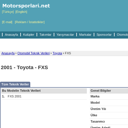
[Türkçe]
[English]
[E-mail]
[Reklam / İstatistikler]
Anasayfa
Kulüpler
Takımlar
Yarışmacılar
Markalar
Sponsorlar
Otomobil
Anasayfa
›
Otomobil Teknik Verileri
›
Toyota
›
FXS
2001 - Toyota - FXS
Tüm Teknik Veriler
Bu Modelin Teknik Verileri
Genel Bilgiler
1.
FXS 2001
Marka
Model
Üretim Yılı
Ülke
Tasarımcı
Üretim Adedi