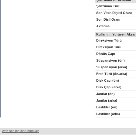
Şanzıman ve Aktarma
Şanzıman Türü
Son Vites Dişlisi Oranı
Son Dişli Oranı
Aktarma
Kullanım, Yürüyen Aksam
Direksiyon Türü
Direksiyon Turu
Dönüş Çapı
Süspansiyon (ön)
Süspansiyon (arka)
Fren Türü (ön/arka)
Disk Çapı (ön)
Disk Çapı (arka)
Jantlar (ön)
Jantlar (arka)
Lastikler (ön)
Lastikler (arka)
web site by ilhan mutluay