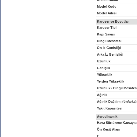
Model Kodu
Model Ailesi
Karoser ve Boyutlar
Karoser Tipi
Kapı Sayısı
Dingil Mesafesi
Ön İz Genişliği
Arka İz Genişliği
Uzunluk
Genişlik
Yükseklik
Yerden Yükseklik
Uzunluk / Dingil Mesafes
Ağırlık
Ağırlık Dağılımı (ön/arka)
Yakıt Kapasitesi
Aerodinamik
Hava Sürtünme Katsayıs
Ön Kesit Alanı
C