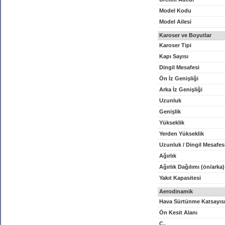
Model Kodu
Model Ailesi
Karoser ve Boyutlar
Karoser Tipi
Kapı Sayısı
Dingil Mesafesi
Ön İz Genişliği
Arka İz Genişliği
Uzunluk
Genişlik
Yükseklik
Yerden Yükseklik
Uzunluk / Dingil Mesafes
Ağırlık
Ağırlık Dağılımı (ön/arka)
Yakıt Kapasitesi
Aerodinamik
Hava Sürtünme Katsayıs
Ön Kesit Alanı
C