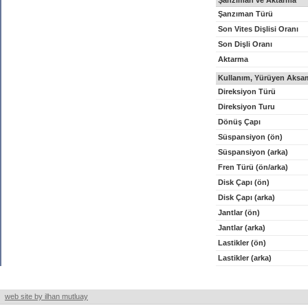
Şanzıman ve Aktarma
Şanzıman Türü
Son Vites Dişlisi Oranı
Son Dişli Oranı
Aktarma
Kullanım, Yürüyen Aksam
Direksiyon Türü
Direksiyon Turu
Dönüş Çapı
Süspansiyon (ön)
Süspansiyon (arka)
Fren Türü (ön/arka)
Disk Çapı (ön)
Disk Çapı (arka)
Jantlar (ön)
Jantlar (arka)
Lastikler (ön)
Lastikler (arka)
web site by ilhan mutluay