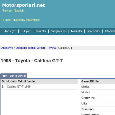
[Türkçe]
[English]
[E-mail]
[Reklam / İstatistikler]
Anasayfa
Kulüpler
Takımlar
Yarışmacılar
Markalar
Sponsorlar
Otomobil
Anasayfa
›
Otomobil Teknik Verileri
›
Toyota
›
Caldina GT-T
1998 - Toyota - Caldina GT-T
Tüm Teknik Veriler
Bu Modelin Teknik Verileri
Genel Bilgiler
1.
Caldina GT-T 1998
Marka
Model
Üretim Yılı
Ülke
Tasarımcı
Üretim Adedi