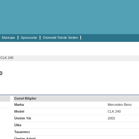
Markalar
Sponsorlar
Otomobil Teknik Verileri
CLK 240
0
Genel Bilgiler
Marka
Mercedes-Benz
Model
CLK 240
Üretim Yılı
2002
Ülke
Tasarımcı
Üretim Adedi