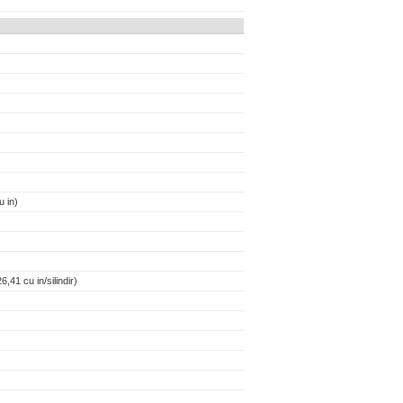
 in)
,41 cu in/silindir)