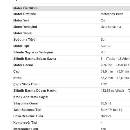
x
Motor Özellikleri
Motor Üreticisi
Mercedes-Benz
Motor Yeri
Ön
Motor Yerleşimi
Uzunlamasına
Motor Yapısı
Soğutma Türü
Su
Motor Tipi
SOHC
Silindir Sayısı ve Yerleşimi
V-6
Silindir Başına Subap Sayısı
3 (Toplam 18 Adet)
Motor Hacmi
2597 cc (158,48 cu
Çap
89,9 mm (3,54 in)
Strok
68,2 mm (2,69 in)
Çap / Strok Oranı
1,32
Silindir Başına Düşen Hacim
432,83 cc/silindir (26
Krank Ana Yatak Sayısı
Sıkıştırma Oranı
10,5 : 1
Yakıt Besleme Tipi
Bo HFM fuel inj.
Hava Besleme Türü
Normal
Kompresör Tipi
-
İntercooler Türü
Yok