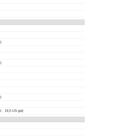
)
)
)
l , 18,5 US gal)