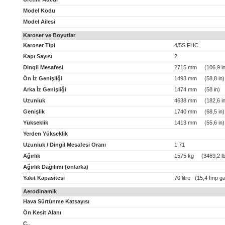
Model Kodu
Model Ailesi
Karoser ve Boyutlar
Karoser Tipi
4/5S FHC
Kapı Sayısı
2
Dingil Mesafesi
2715 mm (106,9 in
Ön İz Genişliği
1493 mm (58,8 in)
Arka İz Genişliği
1474 mm (58 in)
Uzunluk
4638 mm (182,6 in
Genişlik
1740 mm (68,5 in)
Yükseklik
1413 mm (55,6 in)
Yerden Yükseklik
Uzunluk / Dingil Mesafesi Oranı
1,71
Ağırlık
1575 kg (3469,2 lb
Ağırlık Dağılımı (ön/arka)
Yakıt Kapasitesi
70 litre (15,4 Imp ga
Aerodinamik
Hava Sürtünme Katsayısı
Ön Kesit Alanı
C