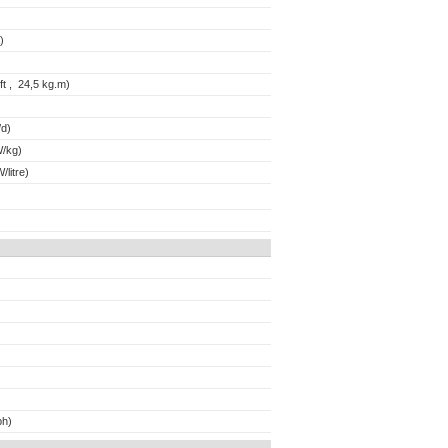
)
t , 24,5 kg.m)
d)
/kg)
/litre)
ph)