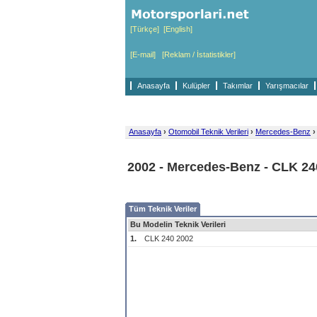
[Türkçe]
[English]
[E-mail]
[Reklam / İstatistikler]
Anasayfa
Kulüpler
Takımlar
Yarışmacılar
Anasayfa
›
Otomobil Teknik Verileri
›
Mercedes-Benz
›
2002 - Mercedes-Benz - CLK 24
Tüm Teknik Veriler
Bu Modelin Teknik Verileri
1.
CLK 240 2002