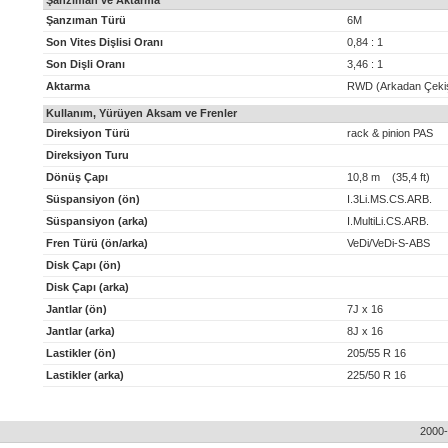
Şanzıman ve Aktarma
Şanzıman Türü
6M
Son Vites Dişlisi Oranı
0,84 : 1
Son Dişli Oranı
3,46 : 1
Aktarma
RWD (Arkadan Çeki
Kullanım, Yürüyen Aksam ve Frenler
Direksiyon Türü
rack & pinion PAS
Direksiyon Turu
Dönüş Çapı
10,8 m (35,4 ft)
Süspansiyon (ön)
I.3Li.MS.CS.ARB.
Süspansiyon (arka)
I.MultiLi.CS.ARB.
Fren Türü (ön/arka)
VeDi/VeDi-S-ABS
Disk Çapı (ön)
Disk Çapı (arka)
Jantlar (ön)
7J x 16
Jantlar (arka)
8J x 16
Lastikler (ön)
205/55 R 16
Lastikler (arka)
225/50 R 16
2000