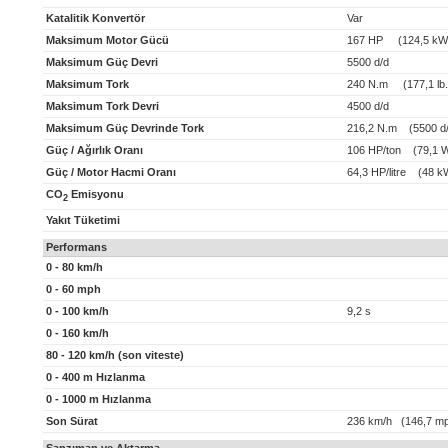
Katalitik Konvertör
Var
Maksimum Motor Gücü
167 HP (124,5 kW
Maksimum Güç Devri
5500 d/d
Maksimum Tork
240 N.m (177,1 lb.f
Maksimum Tork Devri
4500 d/d
Maksimum Güç Devrinde Tork
216,2 N.m (5500 d/
Güç / Ağırlık Oranı
106 HP/ton (79,1 W
Güç / Motor Hacmi Oranı
64,3 HP/litre (48 kW
CO
Emisyonu
2
Yakıt Tüketimi
Performans
0 - 80 km/h
0 - 60 mph
0 - 100 km/h
9,2 s
0 - 160 km/h
80 - 120 km/h (son viteste)
0 - 400 m Hızlanma
0 - 1000 m Hızlanma
Son Sürat
236 km/h (146,7 m