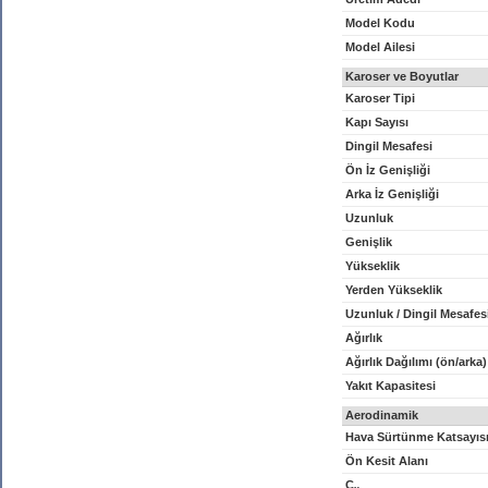
Model Kodu
Model Ailesi
Karoser ve Boyutlar
Karoser Tipi
Kapı Sayısı
Dingil Mesafesi
Ön İz Genişliği
Arka İz Genişliği
Uzunluk
Genişlik
Yükseklik
Yerden Yükseklik
Uzunluk / Dingil Mesafes
Ağırlık
Ağırlık Dağılımı (ön/arka)
Yakıt Kapasitesi
Aerodinamik
Hava Sürtünme Katsayıs
Ön Kesit Alanı
C