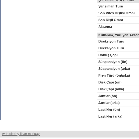
Şanzıman ve Aktarma
Şanzıman Türü
Son Vites Dişlisi Oranı
Son Dişli Oranı
Aktarma
Kullanım, Yürüyen Aksam
Direksiyon Türü
Direksiyon Turu
Dönüş Çapı
Süspansiyon (ön)
Süspansiyon (arka)
Fren Türü (ön/arka)
Disk Çapı (ön)
Disk Çapı (arka)
Jantlar (ön)
Jantlar (arka)
Lastikler (ön)
Lastikler (arka)
web site by ilhan mutluay