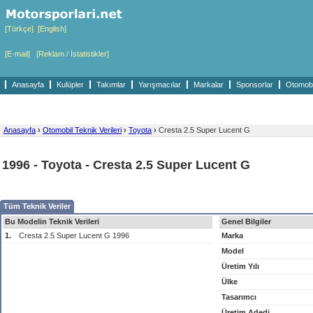
[Türkçe]
[English]
[E-mail]
[Reklam / İstatistikler]
Anasayfa
Kulüpler
Takımlar
Yarışmacılar
Markalar
Sponsorlar
Otomobil
Anasayfa
›
Otomobil Teknik Verileri
›
Toyota
›
Cresta 2.5 Super Lucent G
1996 - Toyota - Cresta 2.5 Super Lucent G
Tüm Teknik Veriler
Bu Modelin Teknik Verileri
Genel Bilgiler
1.
Cresta 2.5 Super Lucent G 1996
Marka
Model
Üretim Yılı
Ülke
Tasarımcı
Üretim Adedi