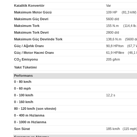
Katalitik Konvertör
Var
Maksimum Motor Gücü
109 HP (81,3 kW)
Maksimum Güç Devri
5600 d/d
Maksimum Tork
155 N.m (114,4 lb.f
Maksimum Tork Devri
2800 d/d
Maksimum Güç Devrinde Tork
138,6 N.m (5600 d/
Güç / Ağırlık Oranı
90,8 HP/ton (67,7 
Güç / Motor Hacmi Oranı
61,9 HP/litre (46,1 k
CO
Emisyonu
205 g/km
2
Yakıt Tüketimi
Performans
0 - 80 km/h
0 - 60 mph
0 - 100 km/h
12,2 s
0 - 160 km/h
80 - 120 km/h (son viteste)
0 - 400 m Hızlanma
0 - 1000 m Hızlanma
Son Sürat
185 km/h (115 mph