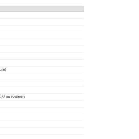
 in)
88 cu in/silindir)