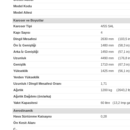
Model Kodu
Model Ailesi
Karoser ve Boyutlar
Karoser Tipi
4/5S SAL
Kapı Sayısı
4
Dingil Mesafesi
2630 mm (103,5 in
Ön İz Genişliği
1480 mm (58,3 in)
Arka İz Genişliği
1450 mm (57,1 in)
Uzunluk
4490 mm (176,8 in
Genişlik
1710 mm (67,3 in)
Yükseklik
1425 mm (56,1 in)
Yerden Yükseklik
Uzunluk / Dingil Mesafesi Oranı
1,71
Ağırlık
1200 kg (2643,2 lb
Ağırlık Dağılımı (ön/arka)
Yakıt Kapasitesi
60 litre (13,2 Imp ga
Aerodinamik
Hava Sürtünme Katsayısı
0,28
Ön Kesit Alanı
C