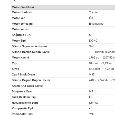
x
Motor Özellikleri
Motor Üreticisi
Toyota
Motor Yeri
Ön
Motor Yerleşimi
Enlemesine
Motor Yapısı
Soğutma Türü
Su
Motor Tipi
DOHC
Silindir Sayısı ve Yerleşimi
S-4
Silindir Başına Subap Sayısı
4 (Toplam 16 Adet)
Motor Hacmi
1762 cc (107,52 cu
Çap
81 mm (3,19 in)
Strok
85,5 mm (3,37 in)
Çap / Strok Oranı
0,95
Silindir Başına Düşen Hacim
440,5 cc/silindir (26,
Krank Ana Yatak Sayısı
Sıkıştırma Oranı
9,5 : 1
Yakıt Besleme Tipi
EFi
Hava Besleme Türü
Normal
Kompresör Tipi
-
İntercooler Türü
Yok