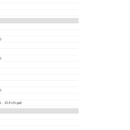
)
)
)
l , 15,9 US gal)