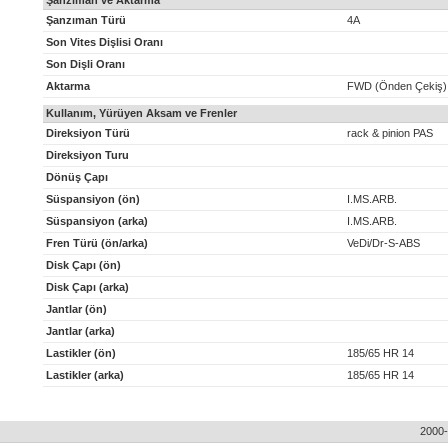
Şanzıman ve Aktarma
Şanzıman Türü
4A
Son Vites Dişlisi Oranı
Son Dişli Oranı
Aktarma
FWD (Önden Çekiş)
Kullanım, Yürüyen Aksam ve Frenler
Direksiyon Türü
rack & pinion PAS
Direksiyon Turu
Dönüş Çapı
Süspansiyon (ön)
I.MS.ARB.
Süspansiyon (arka)
I.MS.ARB.
Fren Türü (ön/arka)
VeDi/Dr-S-ABS
Disk Çapı (ön)
Disk Çapı (arka)
Jantlar (ön)
Jantlar (arka)
Lastikler (ön)
185/65 HR 14
Lastikler (arka)
185/65 HR 14
2000