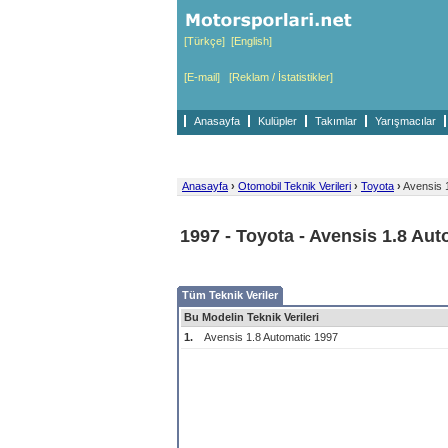
[Türkçe]
[English]
[E-mail]
[Reklam / İstatistikler]
Anasayfa
Kulüpler
Takımlar
Yarışmacılar
Anasayfa
›
Otomobil Teknik Verileri
›
Toyota
›
Avensis 1
1997 - Toyota - Avensis 1.8 Aut
Tüm Teknik Veriler
Bu Modelin Teknik Verileri
1.
Avensis 1.8 Automatic 1997