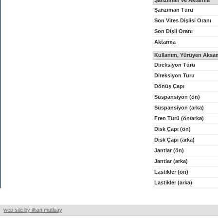
Şanzıman ve Aktarma
Şanzıman Türü
Son Vites Dişlisi Oranı
Son Dişli Oranı
Aktarma
Kullanım, Yürüyen Aksam
Direksiyon Türü
Direksiyon Turu
Dönüş Çapı
Süspansiyon (ön)
Süspansiyon (arka)
Fren Türü (ön/arka)
Disk Çapı (ön)
Disk Çapı (arka)
Jantlar (ön)
Jantlar (arka)
Lastikler (ön)
Lastikler (arka)
web site by ilhan mutluay