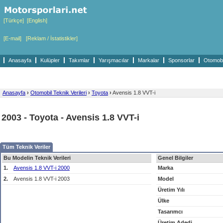
[Türkçe]
[English]
[E-mail]
[Reklam / İstatistikler]
Anasayfa
Kulüpler
Takımlar
Yarışmacılar
Markalar
Sponsorlar
Otomobil
Anasayfa
›
Otomobil Teknik Verileri
›
Toyota
›
Avensis 1.8 VVT-i
2003 - Toyota - Avensis 1.8 VVT-i
Tüm Teknik Veriler
Bu Modelin Teknik Verileri
Genel Bilgiler
1.
Avensis 1.8 VVT-i 2000
Marka
2.
Avensis 1.8 VVT-i 2003
Model
Üretim Yılı
Ülke
Tasarımcı
Üretim Adedi