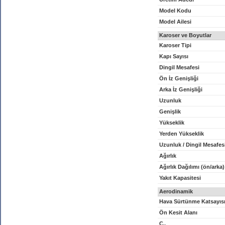
Model Kodu
Model Ailesi
Karoser ve Boyutlar
Karoser Tipi
Kapı Sayısı
Dingil Mesafesi
Ön İz Genişliği
Arka İz Genişliği
Uzunluk
Genişlik
Yükseklik
Yerden Yükseklik
Uzunluk / Dingil Mesafes
Ağırlık
Ağırlık Dağılımı (ön/arka)
Yakıt Kapasitesi
Aerodinamik
Hava Sürtünme Katsayıs
Ön Kesit Alanı
C