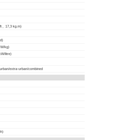
t , 17,3 kg.m)
d)
 W/kg)
W/litre)
 urban/extra-urban/combined
h)