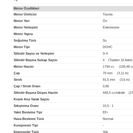
x
Motor Özellikleri
Motor Üreticisi
Toyota
Motor Yeri
Ön
Motor Yerleşimi
Enlemesine
Motor Yapısı
Soğutma Türü
Su
Motor Tipi
DOHC
Silindir Sayısı ve Yerleşimi
S-4
Silindir Başına Subap Sayısı
4 (Toplam 16 Adet)
Motor Hacmi
1794 cc (109,48 cu
Çap
79 mm (3,11 in)
Strok
91,5 mm (3,6 in)
Çap / Strok Oranı
0,86
Silindir Başına Düşen Hacim
448,5 cc/silindir (27,
Krank Ana Yatak Sayısı
Sıkıştırma Oranı
10,5 : 1
Yakıt Besleme Tipi
EFi
Hava Besleme Türü
Normal
Kompresör Tipi
-
İntercooler Türü
Yok