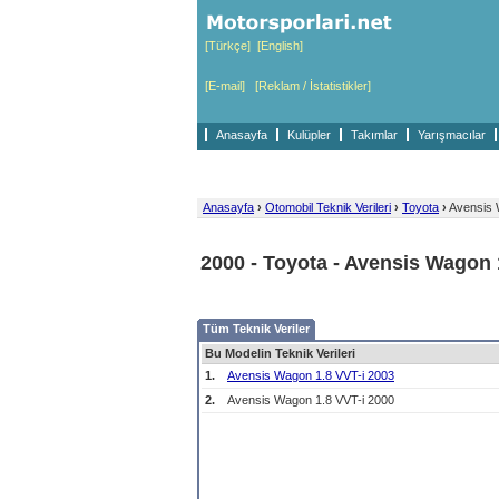
[Türkçe]
[English]
[E-mail]
[Reklam / İstatistikler]
Anasayfa
Kulüpler
Takımlar
Yarışmacılar
Anasayfa
›
Otomobil Teknik Verileri
›
Toyota
›
Avensis 
2000 - Toyota - Avensis Wagon 
Tüm Teknik Veriler
Bu Modelin Teknik Verileri
1.
Avensis Wagon 1.8 VVT-i 2003
2.
Avensis Wagon 1.8 VVT-i 2000