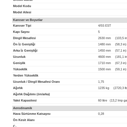
Model Kodu
Model Ailesi
Karoser ve Boyutlar
Karoser Tipi
4/5S EST
Kapı Sayısı
5
Dingil Mesafesi
2630 mm (103,5 in
Ön İz Genişliği
1480 mm (58,3 in)
Arka İz Genişliği
1450 mm (57,1 in)
Uzunluk
4600 mm (181,1 in
Genişlik
1710 mm (67,3 in)
Yükseklik
1500 mm (59,1 in)
Yerden Yükseklik
Uzunluk / Dingil Mesafesi Oranı
1,75
Ağırlık
1235 kg (2720,3 lb
Ağırlık Dağılımı (ön/arka)
Yakıt Kapasitesi
60 litre (13,2 Imp ga
Aerodinamik
Hava Sürtünme Katsayısı
0,28
Ön Kesit Alanı
C