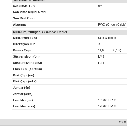
Şanzıman ve Aktarma
Şanzıman Türü
5M
Son Vites Dişlisi Oranı
Son Dişli Oranı
Aktarma
FWD (Önden Çekiş)
Kullanım, Yürüyen Aksam ve Frenler
Direksiyon Türü
rack & pinion
Direksiyon Turu
3
Dönüş Çapı
11,6 m (38,1 ft)
Süspansiyon (ön)
I.MS.
Süspansiyon (arka)
I.2Li.
Fren Türü (ön/arka)
Disk Çapı (ön)
Disk Çapı (arka)
Jantlar (ön)
Jantlar (arka)
Lastikler (ön)
195/60 HR 15
Lastikler (arka)
195/60 HR 15
2000