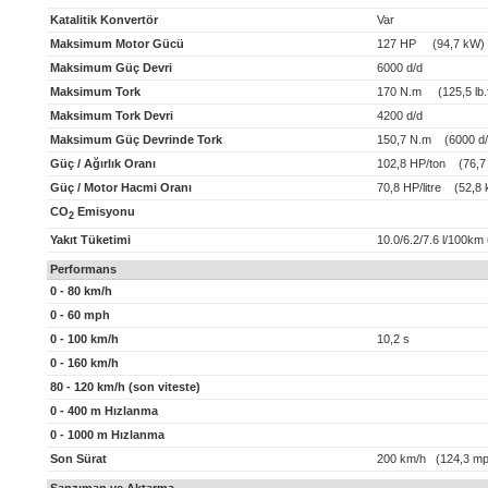
Katalitik Konvertör
Var
Maksimum Motor Gücü
127 HP (94,7 kW)
Maksimum Güç Devri
6000 d/d
Maksimum Tork
170 N.m (125,5 lb.f
Maksimum Tork Devri
4200 d/d
Maksimum Güç Devrinde Tork
150,7 N.m (6000 d/
Güç / Ağırlık Oranı
102,8 HP/ton (76,7
Güç / Motor Hacmi Oranı
70,8 HP/litre (52,8 k
CO
Emisyonu
2
Yakıt Tüketimi
10.0/6.2/7.6 l/100km
Performans
0 - 80 km/h
0 - 60 mph
0 - 100 km/h
10,2 s
0 - 160 km/h
80 - 120 km/h (son viteste)
0 - 400 m Hızlanma
0 - 1000 m Hızlanma
Son Sürat
200 km/h (124,3 mp