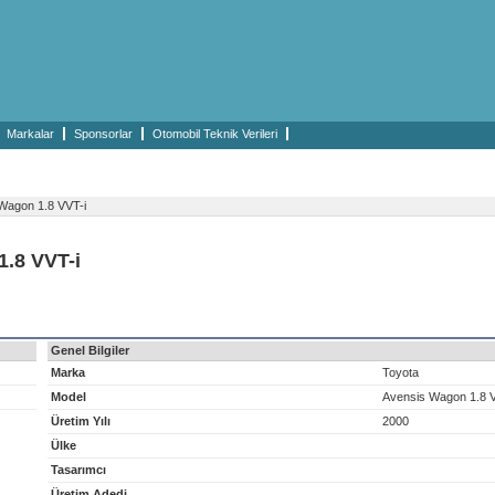
Markalar
Sponsorlar
Otomobil Teknik Verileri
Wagon 1.8 VVT-i
1.8 VVT-i
Genel Bilgiler
Marka
Toyota
Model
Avensis Wagon 1.8 V
Üretim Yılı
2000
Ülke
Tasarımcı
Üretim Adedi