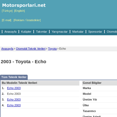
[Türkçe]
[English]
[E-mail]
[Reklam / İstatistikler]
Anasayfa
Kulüpler
Takımlar
Yarışmacılar
Markalar
Sponsorlar
Otomobil
Anasayfa
›
Otomobil Teknik Verileri
›
Toyota
›
Echo
2003 - Toyota - Echo
Tüm Teknik Veriler
Bu Modelin Teknik Verileri
Genel Bilgiler
1.
Echo 2003
Marka
2.
Echo 2003
Model
3.
Echo 2003
Üretim Yılı
4.
Echo 2003
Ülke
Tasarımcı
Üretim Adedi