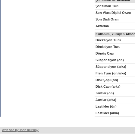
Şanzıman ve Aktarma
Şanzıman Türü
Son Vites Dişlisi Oranı
Son Dişli Oranı
Aktarma
Kullanım, Yürüyen Aksam
Direksiyon Türü
Direksiyon Turu
Dönüş Çapı
Süspansiyon (ön)
Süspansiyon (arka)
Fren Türü (ön/arka)
Disk Çapı (ön)
Disk Çapı (arka)
Jantlar (ön)
Jantlar (arka)
Lastikler (ön)
Lastikler (arka)
web site by ilhan mutluay