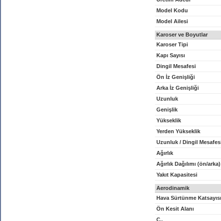
Model Kodu
Model Ailesi
Karoser ve Boyutlar
Karoser Tipi
Kapı Sayısı
Dingil Mesafesi
Ön İz Genişliği
Arka İz Genişliği
Uzunluk
Genişlik
Yükseklik
Yerden Yükseklik
Uzunluk / Dingil Mesafes
Ağırlık
Ağırlık Dağılımı (ön/arka)
Yakıt Kapasitesi
Aerodinamik
Hava Sürtünme Katsayıs
Ön Kesit Alanı
C