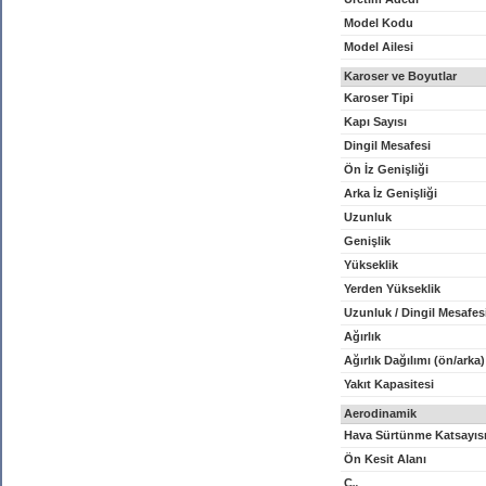
Model Kodu
Model Ailesi
Karoser ve Boyutlar
Karoser Tipi
Kapı Sayısı
Dingil Mesafesi
Ön İz Genişliği
Arka İz Genişliği
Uzunluk
Genişlik
Yükseklik
Yerden Yükseklik
Uzunluk / Dingil Mesafes
Ağırlık
Ağırlık Dağılımı (ön/arka)
Yakıt Kapasitesi
Aerodinamik
Hava Sürtünme Katsayıs
Ön Kesit Alanı
C