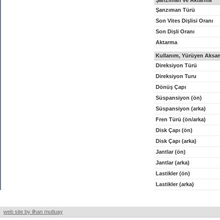
Şanzıman ve Aktarma
Şanzıman Türü
Son Vites Dişlisi Oranı
Son Dişli Oranı
Aktarma
Kullanım, Yürüyen Aksam
Direksiyon Türü
Direksiyon Turu
Dönüş Çapı
Süspansiyon (ön)
Süspansiyon (arka)
Fren Türü (ön/arka)
Disk Çapı (ön)
Disk Çapı (arka)
Jantlar (ön)
Jantlar (arka)
Lastikler (ön)
Lastikler (arka)
web site by ilhan mutluay