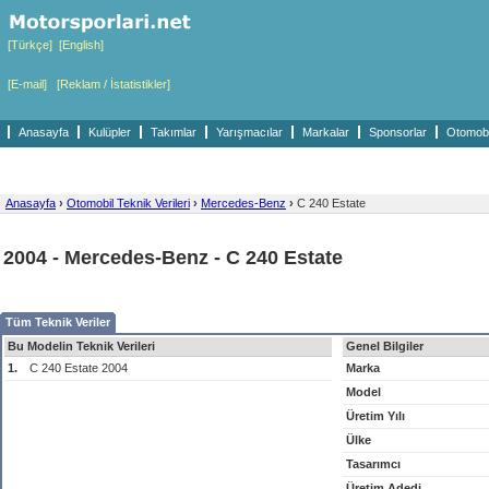
[Türkçe]
[English]
[E-mail]
[Reklam / İstatistikler]
Anasayfa
Kulüpler
Takımlar
Yarışmacılar
Markalar
Sponsorlar
Otomobil
Anasayfa
›
Otomobil Teknik Verileri
›
Mercedes-Benz
›
C 240 Estate
2004 - Mercedes-Benz - C 240 Estate
Tüm Teknik Veriler
Bu Modelin Teknik Verileri
Genel Bilgiler
1.
C 240 Estate 2004
Marka
Model
Üretim Yılı
Ülke
Tasarımcı
Üretim Adedi