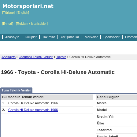
[Türkçe]
[English]
[E-mail]
[Reklam / İstatistikler]
Anasayfa
Kulüpler
Takımlar
Yarışmacılar
Markalar
Sponsorlar
Otomobil
Anasayfa
›
Otomobil Teknik Verileri
›
Toyota
›
Corolla Hi-Deluxe Automatic
1966 - Toyota - Corolla Hi-Deluxe Automatic
Tüm Teknik Veriler
Bu Modelin Teknik Verileri
Genel Bilgiler
1.
Corolla Hi-Deluxe Automatic 1966
Marka
2.
Corolla Hi-Deluxe Automatic 1966
Model
Üretim Yılı
Ülke
Tasarımcı
Üretim Adedi