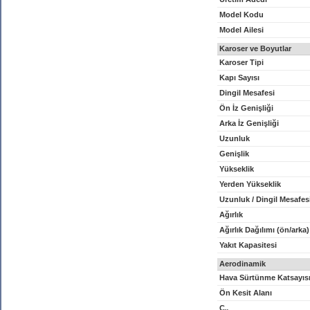
Model Kodu
Model Ailesi
Karoser ve Boyutlar
Karoser Tipi
Kapı Sayısı
Dingil Mesafesi
Ön İz Genişliği
Arka İz Genişliği
Uzunluk
Genişlik
Yükseklik
Yerden Yükseklik
Uzunluk / Dingil Mesafes
Ağırlık
Ağırlık Dağılımı (ön/arka)
Yakıt Kapasitesi
Aerodinamik
Hava Sürtünme Katsayıs
Ön Kesit Alanı
C