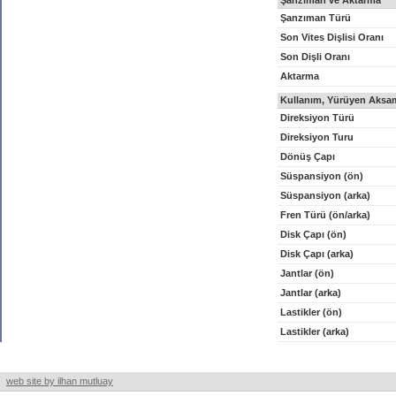
Şanzıman ve Aktarma
Şanzıman Türü
Son Vites Dişlisi Oranı
Son Dişli Oranı
Aktarma
Kullanım, Yürüyen Aksam
Direksiyon Türü
Direksiyon Turu
Dönüş Çapı
Süspansiyon (ön)
Süspansiyon (arka)
Fren Türü (ön/arka)
Disk Çapı (ön)
Disk Çapı (arka)
Jantlar (ön)
Jantlar (arka)
Lastikler (ön)
Lastikler (arka)
web site by ilhan mutluay