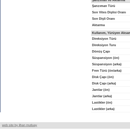
Şanzıman ve Aktarma
Şanzıman Türü
Son Vites Dişlisi Oranı
Son Dişli Oranı
Aktarma
Kullanım, Yürüyen Aksam
Direksiyon Türü
Direksiyon Turu
Dönüş Çapı
Süspansiyon (ön)
Süspansiyon (arka)
Fren Türü (ön/arka)
Disk Çapı (ön)
Disk Çapı (arka)
Jantlar (ön)
Jantlar (arka)
Lastikler (ön)
Lastikler (arka)
web site by ilhan mutluay