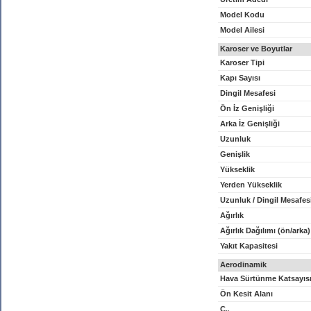
Model Kodu
Model Ailesi
Karoser ve Boyutlar
Karoser Tipi
Kapı Sayısı
Dingil Mesafesi
Ön İz Genişliği
Arka İz Genişliği
Uzunluk
Genişlik
Yükseklik
Yerden Yükseklik
Uzunluk / Dingil Mesafes
Ağırlık
Ağırlık Dağılımı (ön/arka)
Yakıt Kapasitesi
Aerodinamik
Hava Sürtünme Katsayıs
Ön Kesit Alanı
C