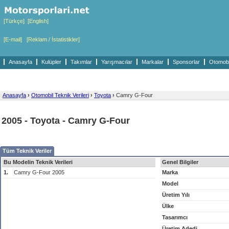
[Türkçe]
[English]
[E-mail]
[Reklam / İstatistikler]
Anasayfa
Kulüpler
Takımlar
Yarışmacılar
Markalar
Sponsorlar
Otomobil
Anasayfa
›
Otomobil Teknik Verileri
›
Toyota
›
Camry G-Four
2005 - Toyota - Camry G-Four
Tüm Teknik Veriler
Bu Modelin Teknik Verileri
Genel Bilgiler
1.
Camry G-Four 2005
Marka
Model
Üretim Yılı
Ülke
Tasarımcı
Üretim Adedi