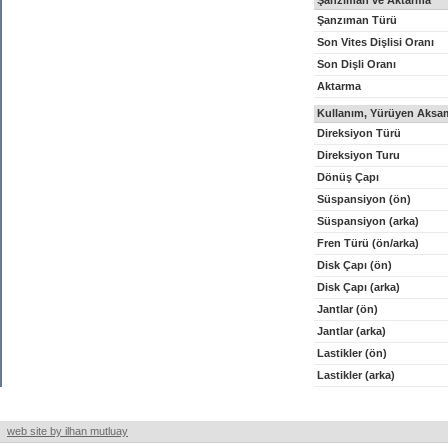
Şanzıman ve Aktarma
Şanzıman Türü
Son Vites Dişlisi Oranı
Son Dişli Oranı
Aktarma
Kullanım, Yürüyen Aksam
Direksiyon Türü
Direksiyon Turu
Dönüş Çapı
Süspansiyon (ön)
Süspansiyon (arka)
Fren Türü (ön/arka)
Disk Çapı (ön)
Disk Çapı (arka)
Jantlar (ön)
Jantlar (arka)
Lastikler (ön)
Lastikler (arka)
web site by ilhan mutluay