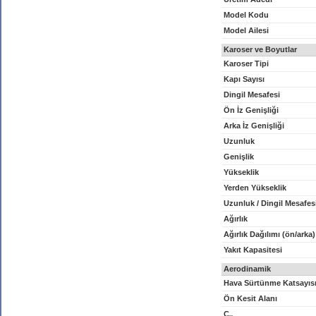
Model Kodu
Model Ailesi
Karoser ve Boyutlar
Karoser Tipi
Kapı Sayısı
Dingil Mesafesi
Ön İz Genişliği
Arka İz Genişliği
Uzunluk
Genişlik
Yükseklik
Yerden Yükseklik
Uzunluk / Dingil Mesafes
Ağırlık
Ağırlık Dağılımı (ön/arka)
Yakıt Kapasitesi
Aerodinamik
Hava Sürtünme Katsayıs
Ön Kesit Alanı
C