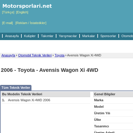
[Türkçe]
[English]
[E-mail]
[Reklam / İstatistikler]
Anasayfa
Kulüpler
Takımlar
Yarışmacılar
Markalar
Sponsorlar
Otomobil
Anasayfa
›
Otomobil Teknik Verileri
›
Toyota
›
Avensis Wagon Xi 4WD
2006 - Toyota - Avensis Wagon Xi 4WD
Tüm Teknik Veriler
Bu Modelin Teknik Verileri
Genel Bilgiler
1.
Avensis Wagon Xi 4WD 2006
Marka
Model
Üretim Yılı
Ülke
Tasarımcı
Üretim Adedi