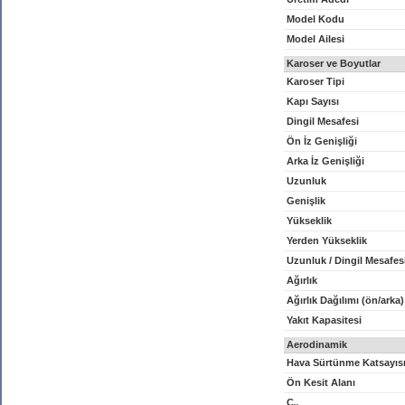
Model Kodu
Model Ailesi
Karoser ve Boyutlar
Karoser Tipi
Kapı Sayısı
Dingil Mesafesi
Ön İz Genişliği
Arka İz Genişliği
Uzunluk
Genişlik
Yükseklik
Yerden Yükseklik
Uzunluk / Dingil Mesafes
Ağırlık
Ağırlık Dağılımı (ön/arka)
Yakıt Kapasitesi
Aerodinamik
Hava Sürtünme Katsayıs
Ön Kesit Alanı
C