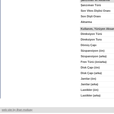
Şanzıman ve Aktarma
Şanzıman Türü
Son Vites Dişlisi Oranı
Son Dişli Oranı
Aktarma
Kullanım, Yürüyen Aksam
Direksiyon Türü
Direksiyon Turu
Dönüş Çapı
Süspansiyon (ön)
Süspansiyon (arka)
Fren Türü (ön/arka)
Disk Çapı (ön)
Disk Çapı (arka)
Jantlar (ön)
Jantlar (arka)
Lastikler (ön)
Lastikler (arka)
web site by ilhan mutluay