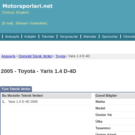
[Türkçe]
[English]
[E-mail]
[Reklam / İstatistikler]
Anasayfa
Kulüpler
Takımlar
Yarışmacılar
Markalar
Sponsorlar
Otomobil
Anasayfa
›
Otomobil Teknik Verileri
›
Toyota
›
Yaris 1.4 D-4D
2005 - Toyota - Yaris 1.4 D-4D
Tüm Teknik Veriler
Bu Modelin Teknik Verileri
Genel Bilgiler
1.
Yaris 1.4 D-4D 2005
Marka
Model
Üretim Yılı
Ülke
Tasarımcı
Üretim Adedi