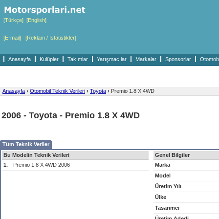
[Türkçe]
[English]
[E-mail]
[Reklam / İstatistikler]
Anasayfa
Kulüpler
Takımlar
Yarışmacılar
Markalar
Sponsorlar
Otomobil
Anasayfa
›
Otomobil Teknik Verileri
›
Toyota
›
Premio 1.8 X 4WD
2006 - Toyota - Premio 1.8 X 4WD
Tüm Teknik Veriler
Bu Modelin Teknik Verileri
Genel Bilgiler
1.
Premio 1.8 X 4WD 2006
Marka
Model
Üretim Yılı
Ülke
Tasarımcı
Üretim Adedi