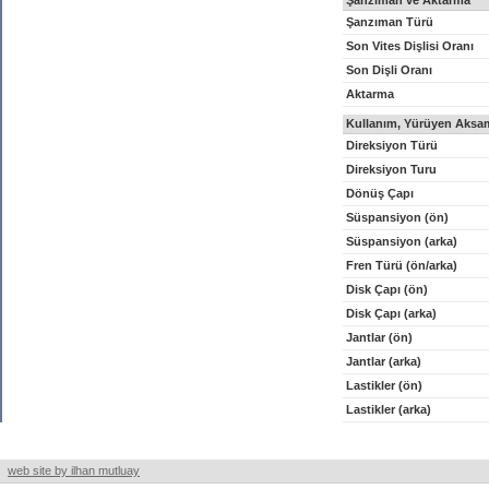
Şanzıman ve Aktarma
Şanzıman Türü
Son Vites Dişlisi Oranı
Son Dişli Oranı
Aktarma
Kullanım, Yürüyen Aksam
Direksiyon Türü
Direksiyon Turu
Dönüş Çapı
Süspansiyon (ön)
Süspansiyon (arka)
Fren Türü (ön/arka)
Disk Çapı (ön)
Disk Çapı (arka)
Jantlar (ön)
Jantlar (arka)
Lastikler (ön)
Lastikler (arka)
web site by ilhan mutluay