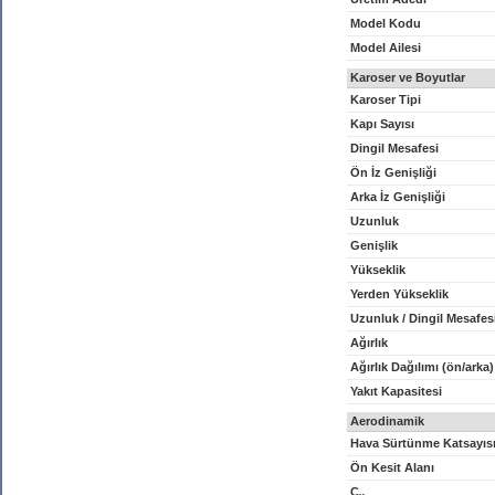
Model Kodu
Model Ailesi
Karoser ve Boyutlar
Karoser Tipi
Kapı Sayısı
Dingil Mesafesi
Ön İz Genişliği
Arka İz Genişliği
Uzunluk
Genişlik
Yükseklik
Yerden Yükseklik
Uzunluk / Dingil Mesafes
Ağırlık
Ağırlık Dağılımı (ön/arka)
Yakıt Kapasitesi
Aerodinamik
Hava Sürtünme Katsayıs
Ön Kesit Alanı
C