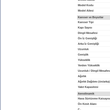
Model Kodu
Model Ailesi
Karoser ve Boyutlar
Karoser Tipi
Kapı Sayısı
Dingil Mesafesi
Ön İz Genişliği
Arka İz Genişliği
Uzunluk
Genişlik
Yükseklik
Yerden Yükseklik
Uzunluk / Dingil Mesafes
Ağırlık
Ağırlık Dağılımı (ön/arka)
Yakıt Kapasitesi
Aerodinamik
Hava Sürtünme Katsayıs
Ön Kesit Alanı
C