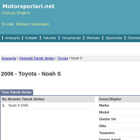
[Türkçe]
[English]
[E-mail]
[Reklam / İstatistikler]
Anasayfa
Kulüpler
Takımlar
Yarışmacılar
Markalar
Sponsorlar
Otomobil
Anasayfa
›
Otomobil Teknik Verileri
›
Toyota
›
Noah S
2006 - Toyota - Noah S
Tüm Teknik Veriler
Bu Modelin Teknik Verileri
Genel Bilgiler
1.
Noah S 2006
Marka
Model
Üretim Yılı
Ülke
Tasarımcı
Üretim Adedi