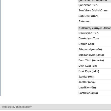
Şanzıman ve Aktarma
Şanzıman Türü
Son Vites Dişlisi Oranı
Son Dişli Oranı
Aktarma
Kullanım, Yürüyen Aksam
Direksiyon Türü
Direksiyon Turu
Dönüş Çapı
Süspansiyon (ön)
Süspansiyon (arka)
Fren Türü (ön/arka)
Disk Çapı (ön)
Disk Çapı (arka)
Jantlar (ön)
Jantlar (arka)
Lastikler (ön)
Lastikler (arka)
web site by ilhan mutluay