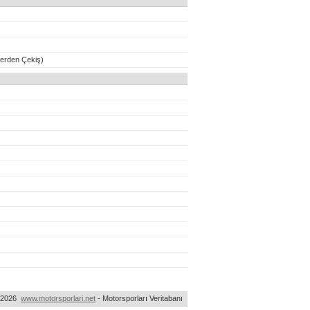
erden Çekiş)
-2026
www.motorsporlari.net
- Motorsporları Veritabanı