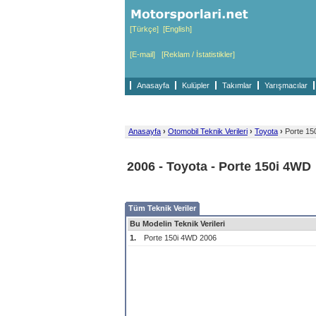
[Türkçe]
[English]
[E-mail]
[Reklam / İstatistikler]
Anasayfa
Kulüpler
Takımlar
Yarışmacılar
Anasayfa
›
Otomobil Teknik Verileri
›
Toyota
›
Porte 15
2006 - Toyota - Porte 150i 4WD
Tüm Teknik Veriler
Bu Modelin Teknik Verileri
1.
Porte 150i 4WD 2006