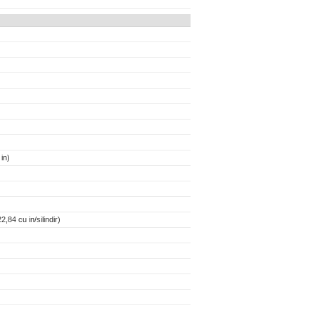
in)
,84 cu in/silindir)