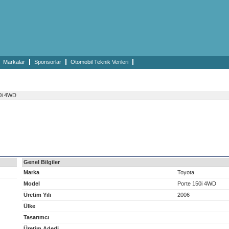
Markalar
Sponsorlar
Otomobil Teknik Verileri
0i 4WD
Genel Bilgiler
Marka
Toyota
Model
Porte 150i 4WD
Üretim Yılı
2006
Ülke
Tasarımcı
Üretim Adedi