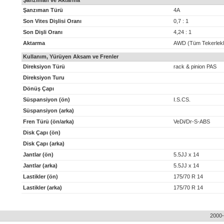
Şanzıman ve Aktarma
Şanzıman Türü
4A
Son Vites Dişlisi Oranı
0,7 : 1
Son Dişli Oranı
4,24 : 1
Aktarma
AWD (Tüm Tekerlekl
Kullanım, Yürüyen Aksam ve Frenler
Direksiyon Türü
rack & pinion PAS
Direksiyon Turu
Dönüş Çapı
Süspansiyon (ön)
I.S.CS.
Süspansiyon (arka)
Fren Türü (ön/arka)
VeDi/Dr-S-ABS
Disk Çapı (ön)
Disk Çapı (arka)
Jantlar (ön)
5.5JJ x 14
Jantlar (arka)
5.5JJ x 14
Lastikler (ön)
175/70 R 14
Lastikler (arka)
175/70 R 14
2000