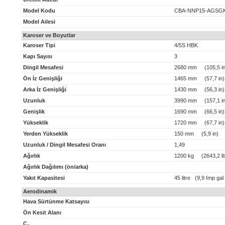
Model Kodu
CBA-NNP15-AGSG
Model Ailesi
Karoser ve Boyutlar
Karoser Tipi
4/5S HBK
Kapı Sayısı
3
Dingil Mesafesi
2680 mm (105,5 in
Ön İz Genişliği
1465 mm (57,7 in)
Arka İz Genişliği
1430 mm (56,3 in)
Uzunluk
3990 mm (157,1 in
Genişlik
1690 mm (66,5 in)
Yükseklik
1720 mm (67,7 in)
Yerden Yükseklik
150 mm (5,9 in)
Uzunluk / Dingil Mesafesi Oranı
1,49
Ağırlık
1200 kg (2643,2 lb
Ağırlık Dağılımı (ön/arka)
Yakıt Kapasitesi
45 litre (9,9 Imp gal
Aerodinamik
Hava Sürtünme Katsayısı
Ön Kesit Alanı
C