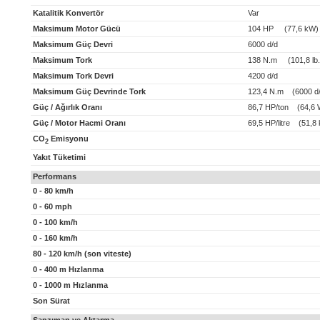
Katalitik Konvertör
Var
Maksimum Motor Gücü
104 HP (77,6 kW)
Maksimum Güç Devri
6000 d/d
Maksimum Tork
138 N.m (101,8 lb.f
Maksimum Tork Devri
4200 d/d
Maksimum Güç Devrinde Tork
123,4 N.m (6000 d/
Güç / Ağırlık Oranı
86,7 HP/ton (64,6 
Güç / Motor Hacmi Oranı
69,5 HP/litre (51,8 k
CO
Emisyonu
2
Yakıt Tüketimi
Performans
0 - 80 km/h
0 - 60 mph
0 - 100 km/h
0 - 160 km/h
80 - 120 km/h (son viteste)
0 - 400 m Hızlanma
0 - 1000 m Hızlanma
Son Sürat