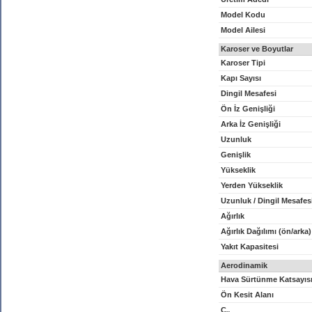
Model Kodu
Model Ailesi
Karoser ve Boyutlar
Karoser Tipi
Kapı Sayısı
Dingil Mesafesi
Ön İz Genişliği
Arka İz Genişliği
Uzunluk
Genişlik
Yükseklik
Yerden Yükseklik
Uzunluk / Dingil Mesafes
Ağırlık
Ağırlık Dağılımı (ön/arka)
Yakıt Kapasitesi
Aerodinamik
Hava Sürtünme Katsayıs
Ön Kesit Alanı
C