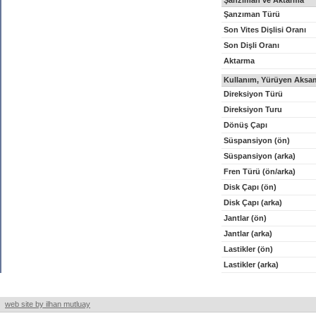
Şanzıman ve Aktarma
Şanzıman Türü
Son Vites Dişlisi Oranı
Son Dişli Oranı
Aktarma
Kullanım, Yürüyen Aksam
Direksiyon Türü
Direksiyon Turu
Dönüş Çapı
Süspansiyon (ön)
Süspansiyon (arka)
Fren Türü (ön/arka)
Disk Çapı (ön)
Disk Çapı (arka)
Jantlar (ön)
Jantlar (arka)
Lastikler (ön)
Lastikler (arka)
web site by ilhan mutluay