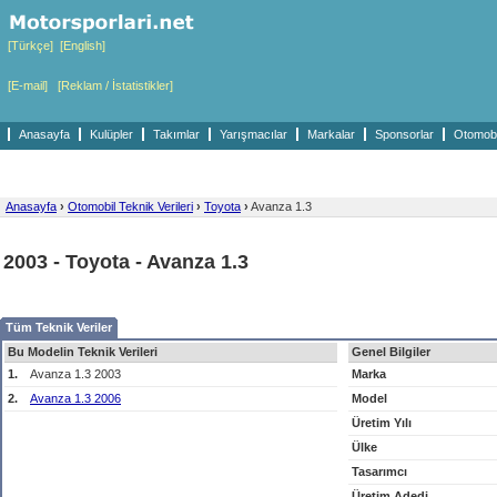
[Türkçe]
[English]
[E-mail]
[Reklam / İstatistikler]
Anasayfa
Kulüpler
Takımlar
Yarışmacılar
Markalar
Sponsorlar
Otomobil
Anasayfa
›
Otomobil Teknik Verileri
›
Toyota
›
Avanza 1.3
2003 - Toyota - Avanza 1.3
Tüm Teknik Veriler
Bu Modelin Teknik Verileri
Genel Bilgiler
1.
Avanza 1.3 2003
Marka
2.
Avanza 1.3 2006
Model
Üretim Yılı
Ülke
Tasarımcı
Üretim Adedi